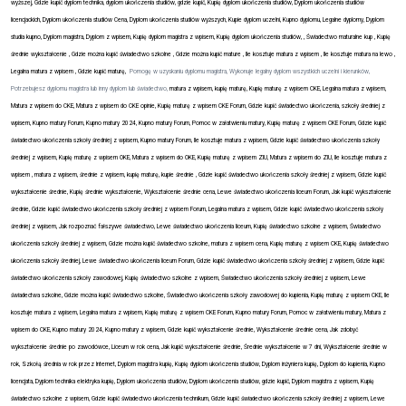
wyższej, Gdzie kupić dyplom technika, dyplom ukończenia studiów, gdzie kupić, Kupię dyplom ukończenia studiów, Dyplom ukończenia studiów
licencjackich, Dyplom ukończenia studiów Cena, Dyplom ukończenia studiów wyższych, Kupie dyplom uczelni, Kupno dyplomu, Legalne dyplomy, Dyplom
studia kupno, Dyplom magistra, Dyplom z wpisem, Kupię dyplom magistra z wpisem, Kupię dyplom ukończenia studiów, , Świadectwo maturalne kup , Kupię
średnie wykształcenie , Gdzie można kupić świadectwo szkolne , Gdzie można kupić mature , Ile kosztuje matura z wpisem , Ile kosztuje matura na lewo ,
Legalna matura z wpisem , Gdzie kupić maturę,
Pomogę w uzyskaniu dyplomu magistra, Wykonuje legalny dyplom wszystkich uczelni i kierunków,
Potrzebujesz dyplomu magistra lub inny dyplom lub świadectwo,
matura z wpisem, kupię maturę, Kupię maturę z wpisem CKE, Legalna matura z wpisem,
Matura z wpisem do CKE, Matura z wpisem do CKE opinie, Kupię maturę z wpisem CKE Forum, Gdzie kupić świadectwo ukończenia, szkoły średniej z
wpisem, Kupno matury Forum, Kupno matury 2024, Kupno matury Forum, Pomoc w załatwieniu matury, Kupię maturę z wpisem CKE Forum, Gdzie kupić
świadectwo ukończenia szkoły średniej z wpisem, Kupno matury Forum, Ile kosztuje matura z wpisem, Gdzie kupić świadectwo ukończenia szkoły
średniej z wpisem, Kupię maturę z wpisem OKE, Matura z wpisem do OKE, Kupię maturę z wpisem ZIU, Matura z wpisem do ZIU, Ile kosztuje matura z
wpisem , matura z wpisem, średnie z wpisem, kupię maturę, kupie średnie , Gdzie kupić świadectwo ukończenia szkoły średniej z wpisem, Gdzie kupić
wykształcenie średnie, Kupię średnie wykształcenie, Wykształcenie średnie cena, Lewe świadectwo ukończenia liceum Forum, Jak kupić wykształcenie
średnie, Gdzie kupić świadectwo ukończenia szkoły średniej z wpisem Forum, Legalna matura z wpisem, Gdzie kupić świadectwo ukończenia szkoły
średniej z wpisem, Jak rozpoznać fałszywe świadectwo, Lewe świadectwo ukończenia liceum, Kupię świadectwo szkolne z wpisem, Świadectwo
ukończenia szkoły średniej z wpisem, Gdzie można kupić świadectwo szkolne, matura z wpisem cena, Kupię maturę z wpisem CKE, Kupię świadectwo
ukończenia szkoły średniej, Lewe świadectwo ukończenia liceum Forum, Gdzie kupić świadectwo ukończenia szkoły średniej z wpisem, Gdzie kupić
świadectwo ukończenia szkoły zawodowej, Kupię świadectwo szkolne z wpisem, Świadectwo ukończenia szkoły średniej z wpisem, Lewe
świadectwa szkolne, Gdzie można kupić świadectwo szkolne, Świadectwo ukończenia szkoły zawodowej do kupienia, Kupię maturę z wpisem CKE, Ile
kosztuje matura z wpisem, Legalna matura z wpisem, Kupię maturę z wpisem CKE Forum, Kupno matury Forum, Pomoc w załatwieniu matury, Matura z
wpisem do CKE, Kupno matury 2024, Kupno matury z wpisem, Gdzie kupić wykształcenie średnie, Wykształcenie średnie cena, Jak zdobyć
wykształcenie średnie po zawodówce, Liceum w rok cena, Jak kupić wykształcenie średnie, Średnie wykształcenie w 7 dni, Wykształcenie średnie w
rok, Szkołą średnia w rok przez Internet, Dyplom magistra kupię, Kupię dyplom ukończenia studiów, Dyplom inżyniera kupię, Dyplom do kupienia, Kupno
licencjata, Dyplom technika elektryka kupię, Dyplom ukończenia studiów, Dyplom ukończenia studiów, gdzie kupić, Dyplom magistra z wpisem, Kupię
świadectwo szkolne z wpisem, Gdzie kupić świadectwo ukończenia technikum, Gdzie kupić świadectwo ukończenia szkoły średniej z wpisem, Lewe