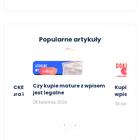
Popularne artykuły
uslugi
oferta
Czy kupie mature z wpisem
pisem CKE
Kupię św
jest legalne
 matura i
wpisem
isem
28 kwietnia, 2026
30 sierpnia,