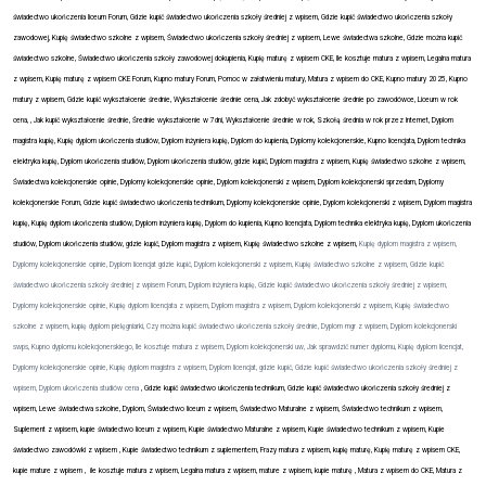
świadectwo ukończenia liceum Forum, Gdzie kupić świadectwo ukończenia szkoły średniej z wpisem, Gdzie kupić świadectwo ukończenia szkoły
zawodowej, Kupię świadectwo szkolne z wpisem, Świadectwo ukończenia szkoły średniej z wpisem, Lewe świadectwa szkolne, Gdzie można kupić
świadectwo szkolne, Świadectwo ukończenia szkoły zawodowej dokupienia, Kupię maturę z wpisem CKE, Ile kosztuje matura z wpisem, Legalna matura
z wpisem, Kupię maturę z wpisem CKE Forum, Kupno matury Forum, Pomoc w załatwieniu matury, Matura z wpisem do CKE, Kupno matury 2025, Kupno
matury z wpisem, Gdzie kupić wykształcenie średnie, Wykształcenie średnie cena, Jak zdobyć wykształcenie średnie po zawodówce, Liceum w rok
cena, , Jak kupić wykształcenie średnie, Średnie wykształcenie w 7dni, Wykształcenie średnie w rok, Szkołą średnia w rok przez Internet, Dyplom
magistra kupię, Kupię dyplom ukończenia studiów, Dyplom inżyniera kupię, Dyplom do kupienia, Dyplomy kolekcjonerskie, Kupno licencjata, Dyplom technika
elektryka kupię, Dyplom ukończenia studiów, Dyplom ukończenia studiów, gdzie kupić, Dyplom magistra z wpisem, Kupię świadectwo szkolne z wpisem,
Świadectwa kolekcjonerskie opinie, Dyplomy kolekcjonerskie opinie, Dyplom kolekcjonerski z wpisem, Dyplom kolekcjonerski sprzedam, Dyplomy
kolekcjonerskie Forum, Gdzie kupić świadectwo ukończenia technikum, Dyplomy kolekcjonerskie opinie, Dyplom kolekcjonerski z wpisem,
Dyplom magistra
kupię, Kupię dyplom ukończenia studiów, Dyplom inżyniera kupię, Dyplom do kupienia, Kupno licencjata, Dyplom technika elektryka kupię, Dyplom ukończenia
studiów, Dyplom ukończenia studiów, gdzie kupić, Dyplom magistra z wpisem, Kupię świadectwo szkolne z wpisem,
Kupię dyplom magistra z wpisem,
Dyplomy kolekcjonerskie opinie, Dyplom licencjat gdzie kupić, Dyplom kolekcjonerski z wpisem, Kupię świadectwo szkolne z wpisem, Gdzie kupić
świadectwo ukończenia szkoły średniej z wpisem Forum, Dyplom inżyniera kupię, Gdzie kupić świadectwo ukończenia szkoły średniej z wpisem,
Dyplomy kolekcjonerskie opinie, Kupię dyplom licencjata z wpisem, Dyplom magistra z wpisem, Dyplom kolekcjonerski z wpisem, Kupię świadectwo
szkolne z wpisem, kupię dyplom pielęgniarki, Czy można kupić świadectwo ukończenia szkoły średnie, Dyplom mgr z wpisem, Dyplom kolekcjonerski
swps, Kupno dyplomu kolekcjonerskiego, Ile kosztuje matura z wpisem, Dyplom kolekcjonerski uw, Jak sprawdzić numer dyplomu, Kupię dyplom licencjat,
Dyplomy kolekcjonerskie opinie, Kupię dyplom magistra z wpisem, Dyplom licencjat, gdzie kupić, Gdzie kupić świadectwo ukończenia szkoły średniej z
wpisem, Dyplom ukończenia studiów cena
, Gdzie kupić świadectwo ukończenia technikum, Gdzie kupić świadectwo ukończenia szkoły średniej z
wpisem, Lewe świadectwa szkolne, Dyplom, Świadectwo liceum z wpisem, Świadectwo Maturalne z wpisem, Świadectwo technikum z wpisem,
Suplement z wpisem, kupie świadectwo liceum z wpisem, Kupie świadectwo Maturalne z wpisem, Kupie świadectwo technikum z wpisem, Kupie
świadectwo zawodówki z wpisem , Kupie świadectwo technikum z suplementem, Frazy matura z wpisem, kupię maturę, Kupię maturę z wpisem CKE,
kupie mature z wpisem ,
ile kosztuje matura z wpisem, Legalna matura z wpisem, mature z wpisem, kupie maturę , Matura z wpisem do CKE, Matura z