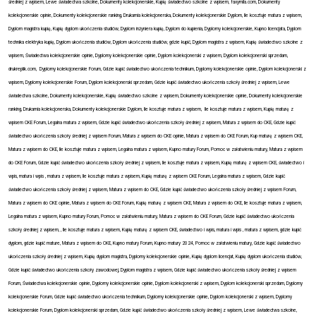
średniej z wpisem, Lewe świadectwa szkolne, Dokumenty kolekcjonerskie, Kupię świadectwo szkolne z wpisem, faxymila.com, Dokumenty
kolekcjonerskie opinie, Dokumenty kolekcjonerskie ranking, Drukarnia kolekcjonerska, Dokumenty kolekcjonerskie Dyplom, Ile kosztuje matura z wpisem,
Dyplom magistra kupię, Kupię dyplom ukończenia studiów, Dyplom inżyniera kupię, Dyplom do kupienia, Dyplomy kolekcjonerskie, Kupno licencjata, Dyplom
technika elektryka kupię, Dyplom ukończenia studiów, Dyplom ukończenia studiów, gdzie kupić, Dyplom magistra z wpisem, Kupię świadectwo szkolne z
wpisem, Świadectwa kolekcjonerskie opinie, Dyplomy kolekcjonerskie opinie, Dyplom kolekcjonerski z wpisem, Dyplom kolekcjonerski sprzedam,
drukreplik.com,
Dyplomy kolekcjonerskie Forum, Gdzie kupić świadectwo ukończenia technikum, Dyplomy kolekcjonerskie opinie, Dyplom kolekcjonerski z
wpisem, Dyplomy kolekcjonerskie Forum, Dyplom kolekcjonerski sprzedam, Gdzie kupić świadectwo ukończenia szkoły średniej z wpisem, Lewe
świadectwa szkolne, Dokumenty kolekcjonerskie, Kupię świadectwo szkolne z wpisem, Dokumenty kolekcjonerskie opinie, Dokumenty kolekcjonerskie
ranking, Drukarnia kolekcjonerska, Dokumenty kolekcjonerskie Dyplom, Ile kosztuje matura z wpisem,
Ile kosztuje matura z wpisem, Kupię maturę z
wpisem CKE Forum, Legalna matura z wpisem, Gdzie kupić świadectwo ukończenia szkoły średniej z wpisem, Matura z wpisem do CKE, Gdzie kupić
świadectwo ukończenia szkoły średniej z wpisem Forum, Matura z wpisem do CKE opinie, Matura z wpisem do CKE Forum, Kup maturę z wpisem CKE,
Matura z wpisem do CKE, Ile kosztuje matura z wpisem, Legalna matura z wpisem, Kupno matury Forum, Pomoc w załatwieniu matury, Matura z wpisem
do CKE Forum, Gdzie kupić świadectwo ukończenia szkoły średniej z wpisem, Ile kosztuje matura z wpisem, Kupię maturę z wpisem CKE, świadectwo i
wpis, matura i wpis , matura z wpisem, Ile kosztuje matura z wpisem, Kupię maturę z wpisem CKE Forum, Legalna matura z wpisem, Gdzie kupić
świadectwo ukończenia szkoły średniej z wpisem, Matura z wpisem do CKE, Gdzie kupić świadectwo ukończenia szkoły średniej z wpisem Forum,
Matura z wpisem do CKE opinie, Matura z wpisem do CKE Forum, Kupię maturę z wpisem CKE, Matura z wpisem do CKE, Ile kosztuje matura z wpisem,
Legalna matura z wpisem, Kupno matury Forum, Pomoc w załatwieniu matury, Matura z wpisem do CKE Forum, Gdzie kupić świadectwo ukończenia
szkoły średniej z wpisem, , Ile kosztuje matura z wpisem, Kupię maturę z wpisem CKE, świadectwo i wpis, matura i wpis , matura z wpisem, gdzie kupić
dyplom, gdzie kupić mature, Matura z wpisem do CKE, Kupno matury Forum, Kupno matury 2024, Pomoc w załatwieniu matury, Gdzie kupić świadectwo
ukończenia szkoły średniej z wpisem, Kupię dyplom magistra, Dyplomy kolekcjonerskie opinie, Kupię dyplom licencjat, Kupię dyplom ukończenia studiów,
Gdzie kupić świadectwo ukończenia szkoły zawodowej, Dyplom magistra z wpisem, Gdzie kupić świadectwo ukończenia szkoły średniej z wpisem
Forum, Świadectwa kolekcjonerskie opinie, Dyplomy kolekcjonerskie opinie, Dyplom kolekcjonerski z wpisem, Dyplom kolekcjonerski sprzedam, Dyplomy
kolekcjonerskie Forum, Gdzie kupić świadectwo ukończenia technikum, Dyplomy kolekcjonerskie opinie, Dyplom kolekcjonerski z wpisem, Dyplomy
kolekcjonerskie Forum, Dyplom kolekcjonerski sprzedam, Gdzie kupić świadectwo ukończenia szkoły średniej z wpisem, Lewe świadectwa szkolne,