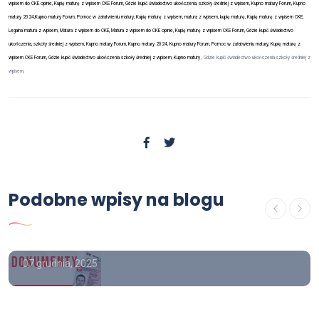
wpisem do CKE opinie, Kupię maturę z wpisem CKE Forum, Gdzie kupić świadectwo ukończenia, szkoły średniej z wpisem, Kupno matury Forum, Kupno
matury 2024,Kupno matury Forum, Pomoc w załatwieniu matury, Kupię maturę z wpisem, matura z wpisem, kupię maturę, Kupię maturę z wpisem CKE,
Legalna matura z wpisem, Matura z wpisem do CKE, Matura z wpisem do CKE opinie, Kupię maturę z wpisem CKE Forum, Gdzie kupić świadectwo
ukończenia, szkoły średniej z wpisem, Kupno matury Forum, Kupno matury 2024, Kupno matury Forum, Pomoc w załatwieniu matury, Kupię maturę z
wpisem CKE Forum, Gdzie kupić świadectwo ukończenia szkoły średniej z wpisem, Kupno matury
, Gdzie kupić świadectwo ukończenia szkoły średniej z
wpisem,
OFERTA
Kup dyplom lekarza, kupię
dyplom lekarza, Kupie dyplom
Podobne wpisy na blogu
inżyniera Kupię dyplom magistra
z wpisem, kupie mature z wpisem
07 grudnia, 2025