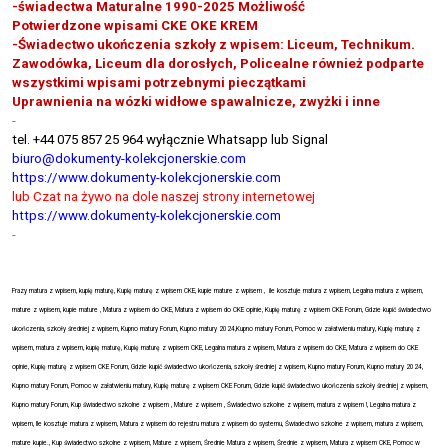
-świadectwa Maturalne 1990-2025 Możliwość
Potwierdzone wpisami CKE OKE KREM
-Świadectwo ukończenia szkoły z wpisem: Liceum, Technikum.
Zawodówka, Liceum dla dorosłych, Policealne również podparte
wszystkimi wpisami potrzebnymi pieczątkami
Uprawnienia na wózki widłowe spawalnicze, zwyżki i inne
-
tel. +44 075 857 25 964 wyłącznie Whatsapp lub Signal
biuro@dokumenty-kolekcjonerskie.com
https://www.dokumenty-kolekcjonerskie.com
lub Czat na żywo na dole naszej strony internetowej
https://www.dokumenty-kolekcjonerskie.com
-
Frazy matura z wpisem, kupię maturę, Kupię maturę z wpisem CKE, kupie mature z wpisem ,
ile kosztuje matura z wpisem, Legalna matura z wpisem,
mature z wpisem, kupie mature , Matura z wpisem do CKE, Matura z wpisem do CKE opinie, Kupię maturę z wpisem CKE Forum, Gdzie kupić świadectwo
ukończenia, szkoły średniej z wpisem, Kupno matury Forum, Kupno matury 2024,Kupno matury Forum, Pomoc w załatwieniu matury, Kupię maturę z
wpisem, matura z wpisem, kupię maturę, Kupię maturę z wpisem CKE, Legalna matura z wpisem, Matura z wpisem do CKE, Matura z wpisem do CKE
opinie, Kupię maturę z wpisem CKE Forum, Gdzie kupić świadectwo ukończenia, szkoły średniej z wpisem, Kupno matury Forum, Kupno matury 2024,
Kupno matury Forum, Pomoc w załatwieniu matury, Kupię maturę z wpisem CKE Forum, Gdzie kupić świadectwo ukończenia szkoły średniej z wpisem,
Kupno matury Forum,
Kup świadectwo szkolne z wpisem , Mature z wpisem , Świadectwo szkolne z wpisem, matura z wpisem !, Legalna matura z
wpisem, Ile kosztuje matura z wpisem, Matura z wpisem do rejestru matura z wpisem do systemu, Świadectwo szkolne z wpisem, matura z wpisem,
mature kupie., Kup świadectwo szkolne z wpisem, Mature z wpisem, Średnie Matura z wpisem, Średnie z wpisem, Matura z wpisem CKE, Pomoc w