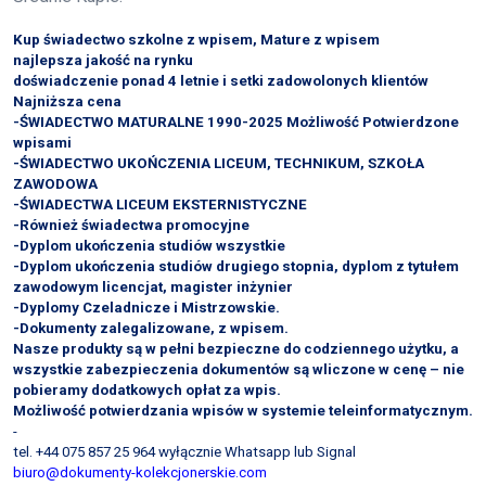
Kup świadectwo szkolne z wpisem, Mature z wpisem
najlepsza jakość na rynku
doświadczenie ponad 4 letnie i setki zadowolonych klientów
Najniższa cena
-ŚWIADECTWO MATURALNE 1990-2025 Możliwość Potwierdzone
wpisami
-ŚWIADECTWO UKOŃCZENIA LICEUM, TECHNIKUM, SZKOŁA
ZAWODOWA
-ŚWIADECTWA LICEUM EKSTERNISTYCZNE
-Również świadectwa promocyjne
-Dyplom ukończenia studiów wszystkie
-Dyplom ukończenia studiów drugiego stopnia, dyplom z tytułem
zawodowym licencjat, magister inżynier
-Dyplomy Czeladnicze i Mistrzowskie.
-Dokumenty zalegalizowane, z wpisem.
Nasze produkty są w pełni bezpieczne do codziennego użytku, a
wszystkie zabezpieczenia dokumentów są wliczone w cenę – nie
pobieramy dodatkowych opłat za wpis.
Możliwość potwierdzania wpisów w systemie teleinformatycznym.
-
tel. +44 075 857 25 964 wyłącznie Whatsapp lub Signal
biuro@dokumenty-kolekcjonerskie.com