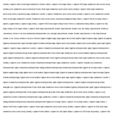
średniej z wpisem, Gdzie można kupić świadectwo szkolne, matura z wpisem cena, Kupię maturę z wpisem CKE, Kupię świadectwo ukończenia szkoły
średniej, Lewe świadectwo ukończenia liceum Forum, Gdzie kupić świadectwo ukończenia szkoły średniej z wpisem, Gdzie kupić świadectwo
ukończenia szkoły zawodowej, Kupię świadectwo szkolne z wpisem, Świadectwo ukończenia szkoły średniej z wpisem, Lewe świadectwa szkolne,
Gdzie można kupić świadectwo szkolne, Świadectwo ukończenia szkoły zawodowej dokupienia, Kupię maturę z wpisem CKE, Ile kosztuje matura z
wpisem, Legalna matura z wpisem, Kupię maturę z wpisem CKE Forum, Kupno matury Forum, Pomoc w załatwieniu matury, Matura z wpisem do CKE,
Kupno matury 2024, Kupno matury z wpisem, Gdzie kupić wykształcenie średnie, Wykształcenie średnie cena, Jak zdobyć wykształcenie średnie po
zawodówce, Liceum w rok cena, dokumenty-kolekcjonerskie.com, Jak kupić wykształcenie średnie, Średnie wykształcenie w 7dni, Wykształcenie
średnie w rok, Szkołą średnia w rok przez Internet, Dyplom magistra kupię, Kupię dyplom ukończenia studiów, Dyplom inżyniera kupię, Dyplom do kupienia,
Dyplomy kolekcjonerskie, Kupno licencjata, Dyplom technika elektryka kupię, Dyplom ukończenia studiów, Dyplom ukończenia studiów, gdzie kupić, Dyplom
magistra z wpisem, Kupię świadectwo szkolne z wpisem, Świadectwa kolekcjonerskie opinie, Dyplomy kolekcjonerskie opinie, Dyplom kolekcjonerski z
wpisem, Dyplom kolekcjonerski sprzedam, Dyplomy kolekcjonerskie Forum, Gdzie kupić świadectwo ukończenia technikum, Dyplomy kolekcjonerskie
opinie, Dyplom kolekcjonerski z wpisem, Dyplomy kolekcjonerskie Forum, Dyplom kolekcjonerski sprzedam, Gdzie kupić świadectwo ukończenia szkoły
średniej z wpisem, Lewe świadectwa szkolne, Dokumenty kolekcjonerskie, Kupię świadectwo szkolne z wpisem, faxymila.com, Dokumenty
kolekcjonerskie opinie, Dokumenty kolekcjonerskie ranking, Drukarnia kolekcjonerska, Dokumenty kolekcjonerskie Dyplom, Ile kosztuje matura z wpisem,
Dyplom magistra kupię, Kupię dyplom ukończenia studiów, Dyplom inżyniera kupię, Dyplom do kupienia, Dyplomy kolekcjonerskie, Kupno licencjata, Dyplom
technika elektryka kupię, Dyplom ukończenia studiów, Dyplom ukończenia studiów, gdzie kupić, Dyplom magistra z wpisem, Kupię świadectwo szkolne z
wpisem, Świadectwa kolekcjonerskie opinie, Dyplomy kolekcjonerskie opinie, Dyplom kolekcjonerski z wpisem, Dyplom kolekcjonerski sprzedam,
drukreplik.com,
Dyplomy kolekcjonerskie Forum, Gdzie kupić świadectwo ukończenia technikum, Dyplomy kolekcjonerskie opinie, Dyplom kolekcjonerski z
wpisem, Dyplomy kolekcjonerskie Forum, Dyplom kolekcjonerski sprzedam, Gdzie kupić świadectwo ukończenia szkoły średniej z wpisem, Lewe
świadectwa szkolne, Dokumenty kolekcjonerskie, Kupię świadectwo szkolne z wpisem, Dokumenty kolekcjonerskie opinie, Dokumenty kolekcjonerskie
ranking, Drukarnia kolekcjonerska, Dokumenty kolekcjonerskie Dyplom, Ile kosztuje matura z wpisem,
Ile kosztuje matura z wpisem, Kupię maturę z
wpisem CKE Forum, Legalna matura z wpisem, Gdzie kupić świadectwo ukończenia szkoły średniej z wpisem, Matura z wpisem do CKE, Gdzie kupić
świadectwo ukończenia szkoły średniej z wpisem Forum, Matura z wpisem do CKE opinie, Matura z wpisem do CKE Forum, Kup maturę z wpisem CKE,