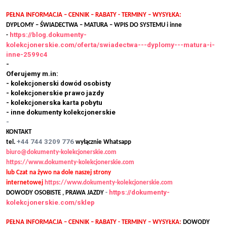
PEŁNA INFORMACJA – CENNIK – RABATY - TERMINY – WYSYŁKA:
DYPLOMY – ŚWIADECTWA – MATURA – WPIS DO SYSTEMU i inne
https://blog.dokumenty-
-
kolekcjonerskie.com/oferta/swiadectwa---dyplomy---matura-i-
inne-2599c4
-
Oferujemy m.in:
- kolekcjonerski dowód osobisty
- kolekcjonerskie prawo jazdy
- kolekcjonerska karta pobytu
- inne dokumenty kolekcjonerskie
-
KONTAKT
+44 744 3209 776
tel.
wyłącznie Whatsapp
biuro@dokumenty-kolekcjonerskie.com
https://www.dokumenty-kolekcjonerskie.com
lub Czat na żywo na dole naszej strony
internetowej
https://www.dokumenty-kolekcjonerskie.com
https://dokumenty-
DOWODY OSOBISTE , PRAWA JAZDY
-
kolekcjonerskie.com/sklep
PEŁNA INFORMACJA – CENNIK – RABATY - TERMINY – WYSYŁKA:
DOWODY