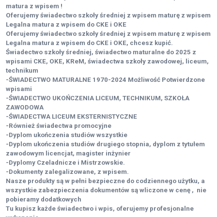
matura z wpisem !
Oferujemy świadectwo szkoły średniej z wpisem maturę z wpisem
Legalna matura z wpisem do CKE i OKE
Oferujemy świadectwo szkoły średniej z wpisem maturę z wpisem
Legalna matura z wpisem do CKE i OKE, chcesz kupić.
Świadectwo szkoły średniej, świadectwo maturalne do 2025 z
wpisami CKE, OKE, KReM, świadectwa szkoły zawodowej, liceum,
technikum
-ŚWIADECTWO MATURALNE 1970-2024 Możliwość Potwierdzone
wpisami
-ŚWIADECTWO UKOŃCZENIA LICEUM, TECHNIKUM, SZKOŁA
ZAWODOWA
-ŚWIADECTWA LICEUM EKSTERNISTYCZNE
-Również świadectwa promocyjne
-Dyplom ukończenia studiów wszystkie
-Dyplom ukończenia studiów drugiego stopnia, dyplom z tytułem
zawodowym licencjat, magister inżynier
-Dyplomy Czeladnicze i Mistrzowskie.
-Dokumenty zalegalizowane, z wpisem.
Nasze produkty są w pełni bezpieczne do codziennego użytku, a
wszystkie zabezpieczenia dokumentów są wliczone w cenę ,
nie
pobieramy dodatkowych
Tu kupisz każde świadectwo i wpis, oferujemy profesjonalne