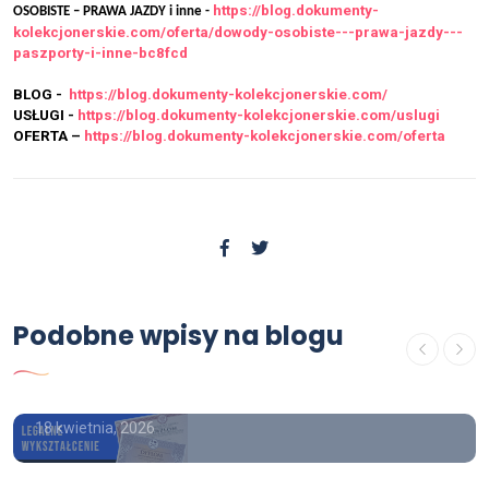
https://blog.dokumenty-
OSOBISTE – PRAWA JAZDY i inne -
kolekcjonerskie.com/oferta/dowody-osobiste---prawa-jazdy---
paszporty-i-inne-bc8fcd
BLOG -
https://blog.dokumenty-kolekcjonerskie.com/
USŁUGI -
https://blog.dokumenty-kolekcjonerskie.com/uslugi
OFERTA –
https://blog.dokumenty-kolekcjonerskie.com/oferta
OFERTA
Podobne wpisy na blogu
Gdzie można kupić prawo jazdy z
wpisem do rejestru
18 kwietnia, 2026