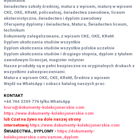
wykonanie.
świadectwo szkoły średniej, matura z wpisem, maturę w wpisem
CKE, OKE, KReM, policealnej, świadectwa zawodowe, liceum
eksternistyczne, świadectwo i dyplom zawodowy
Oferujemy dyplomy i świadectwa, Matura, Świadectwo liceum,
technikum
Dokumenty zalegalizowane, z wpisem CKE, OKE, KReM.
Dyplom ukończenia studiów wszystkie
Dyplom ukończenia studiów wszystkie polskie uczelnie
Dyplom ukończenia studiów i drugiego stopnia, dyplom z tytułem
zawodowym licencjat, magister inżynier
Nasze produkty są w pełni bezpieczne na oryginalnych drukach z
wszystkimi zabezpieczeniami.
Matura z wpisem OKE, CKE, KReM, Średnie z wpisem
Wejdź na WhatsApp i zobacz katalog naszych prac.
-
KONTAKT
+44 744 3209 776
tylko WhatsApp
biuro@dokumenty-kolekcjonerskie.com
https://www.dokumenty-kolekcjonerskie.com
lub Czat na żywo na dole naszej strony
internetowej
https://www.dokumenty-kolekcjonerskie.com
ŚWIADECTWA , DYPLOMY -
https://dokumenty-
kolekcjonerskie.com/zamow_dyplom