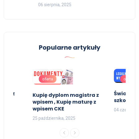
06 sierpnia, 2025
Popularne artykuły
oferta
oferta
rski z
Świadect
Kupię dyplom magistra z
szkoły śr
wpisem , Kupię maturę z
wpisem CKE
04 czerwca,
25 października, 2025