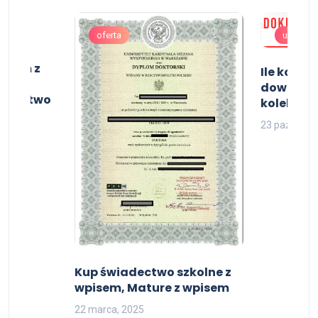
oferta
uslugi
ikum z
Ile koszt
t z
dowód os
iadectwo
kolekcjon
23 październ
Kup świadectwo szkolne z
wpisem, Mature z wpisem
22 marca, 2025