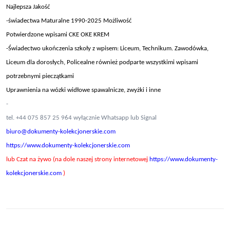
Najlepsza Jakość
-świadectwa Maturalne 1990-2025 Możliwość
Potwierdzone wpisami CKE OKE KREM
-Świadectwo ukończenia szkoły z wpisem: Liceum, Technikum. Zawodówka,
Liceum dla dorosłych, Policealne również podparte wszystkimi wpisami
potrzebnymi pieczątkami
Uprawnienia na wózki widłowe spawalnicze, zwyżki i inne
-
tel. +44 075 857 25 964 wyłącznie Whatsapp lub Signal
biuro@dokumenty-kolekcjonerskie.com
https://www.dokumenty-kolekcjonerskie.com
lub Czat na żywo (na dole naszej strony internetowej
https://www.dokumenty-
kolekcjonerskie.com
)