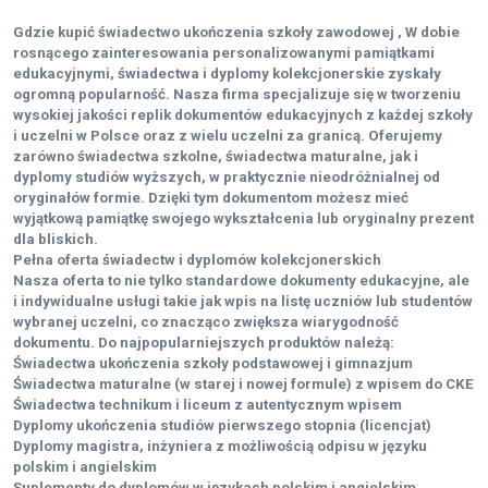
Gdzie kupić świadectwo ukończenia szkoły zawodowej , W dobie
rosnącego zainteresowania personalizowanymi pamiątkami
edukacyjnymi, świadectwa i dyplomy kolekcjonerskie zyskały
ogromną popularność. Nasza firma specjalizuje się w tworzeniu
wysokiej jakości replik dokumentów edukacyjnych z każdej szkoły
i uczelni w Polsce oraz z wielu uczelni za granicą. Oferujemy
zarówno świadectwa szkolne, świadectwa maturalne, jak i
dyplomy studiów wyższych, w praktycznie nieodróżnialnej od
oryginałów formie. Dzięki tym dokumentom możesz mieć
wyjątkową pamiątkę swojego wykształcenia lub oryginalny prezent
dla bliskich.
Pełna oferta świadectw i dyplomów kolekcjonerskich
Nasza oferta to nie tylko standardowe dokumenty edukacyjne, ale
i indywidualne usługi takie jak wpis na listę uczniów lub studentów
wybranej uczelni, co znacząco zwiększa wiarygodność
dokumentu. Do najpopularniejszych produktów należą:
Świadectwa ukończenia szkoły podstawowej i gimnazjum
Świadectwa maturalne (w starej i nowej formule) z wpisem do CKE
Świadectwa technikum i liceum z autentycznym wpisem
Dyplomy ukończenia studiów pierwszego stopnia (licencjat)
Dyplomy magistra, inżyniera z możliwością odpisu w języku
polskim i angielskim
Suplementy do dyplomów w językach polskim i angielskim