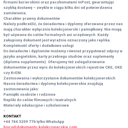
firmami kurierskimi oraz paczkomatami InPost, gwarantując
szybką dostawę – zwykle w ciągu kilku dni od potwierdzenia
zamówienia.
Charakter prawny dokumentów
Należy podkreślić, że świadectwa i dyplomy oferowane przez nas
mają charakter wyłącznie kolekcjonerski i pamiątkowy. Nie mogą
być używane do celów formalnych ani urzędowych. Każdy
zakupiony dokument jest wyraźnie oznaczony jako replika.
Kompletność oferty i dodatkowe usługi
Do świadectw i dyplomów możemy również przygotować odpisy w
języku angielskim, karty przebiegu studiów oraz suplementy
(diploma supplements). Oferujemy też zalegalizowanie
dokumentów przez wpis do kolekcjonerskich rejestrów CKE, OKE
czy KrEM.
Zastosowania i wykorzystanie dokumentów kolekcjonerskich
Nasze świadectwa i dyplomy kolekcjonerskie znajdują
zastosowanie jako:
Pamiątki osobiste i rodzinne
Repliki do celów filmowych i teatralnych
Materiały edukacyjne i szkoleniowe
-
KONTAKT
+44 744 3209 776
tylko WhatsApp
biuro@dokumenty-kolekcjonerskie.com