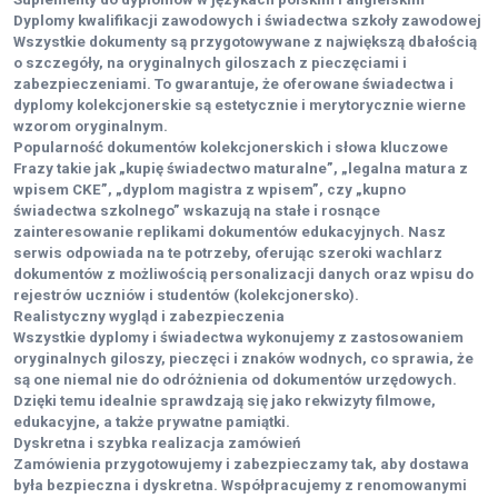
Dyplomy kwalifikacji zawodowych i świadectwa szkoły zawodowej
Wszystkie dokumenty są przygotowywane z największą dbałością
o szczegóły, na oryginalnych giloszach z pieczęciami i
zabezpieczeniami. To gwarantuje, że oferowane świadectwa i
dyplomy kolekcjonerskie są estetycznie i merytorycznie wierne
wzorom oryginalnym.
Popularność dokumentów kolekcjonerskich i słowa kluczowe
Frazy takie jak „kupię świadectwo maturalne”, „legalna matura z
wpisem CKE”, „dyplom magistra z wpisem”, czy „kupno
świadectwa szkolnego” wskazują na stałe i rosnące
zainteresowanie replikami dokumentów edukacyjnych. Nasz
serwis odpowiada na te potrzeby, oferując szeroki wachlarz
dokumentów z możliwością personalizacji danych oraz wpisu do
rejestrów uczniów i studentów (kolekcjonersko).
Realistyczny wygląd i zabezpieczenia
Wszystkie dyplomy i świadectwa wykonujemy z zastosowaniem
oryginalnych giloszy, pieczęci i znaków wodnych, co sprawia, że
są one niemal nie do odróżnienia od dokumentów urzędowych.
Dzięki temu idealnie sprawdzają się jako rekwizyty filmowe,
edukacyjne, a także prywatne pamiątki.
Dyskretna i szybka realizacja zamówień
Zamówienia przygotowujemy i zabezpieczamy tak, aby dostawa
była bezpieczna i dyskretna. Współpracujemy z renomowanymi