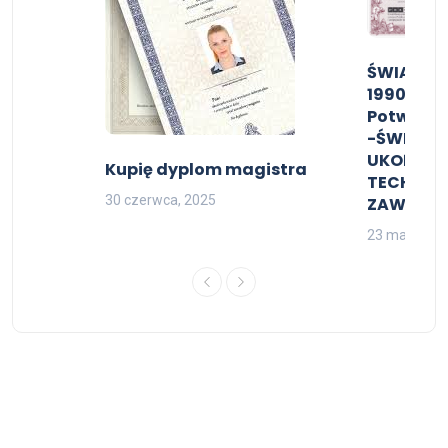
ŚWIADEC
1990-202
Potwierd
-ŚWIAD
UKOŃCZEN
Kupię dyplom magistra
TECHNIKU
30 czerwca, 2025
ZAWODO
23 marca, 2
© 2026 Dokumenty kolekcjonerskie - All Rights Reserved