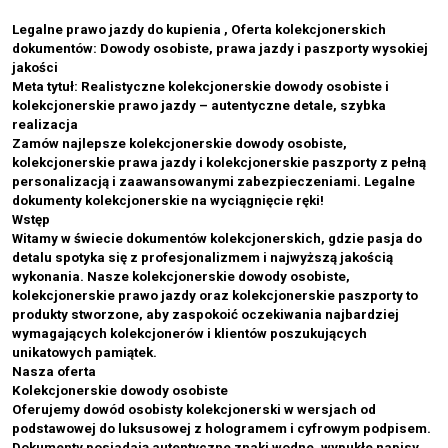
Legalne prawo jazdy do kupienia , Oferta kolekcjonerskich
dokumentów: Dowody osobiste, prawa jazdy i paszporty wysokiej
jakości
Meta tytuł: Realistyczne kolekcjonerskie dowody osobiste i
kolekcjonerskie prawo jazdy – autentyczne detale, szybka
realizacja
Zamów najlepsze kolekcjonerskie dowody osobiste,
kolekcjonerskie prawa jazdy i kolekcjonerskie paszporty z pełną
personalizacją i zaawansowanymi zabezpieczeniami. Legalne
dokumenty kolekcjonerskie na wyciągnięcie ręki!
Wstęp
Witamy w świecie dokumentów kolekcjonerskich, gdzie pasja do
detalu spotyka się z profesjonalizmem i najwyższą jakością
wykonania. Nasze kolekcjonerskie dowody osobiste,
kolekcjonerskie prawo jazdy oraz kolekcjonerskie paszporty to
produkty stworzone, aby zaspokoić oczekiwania najbardziej
wymagających kolekcjonerów i klientów poszukujących
unikatowych pamiątek.
Nasza oferta
Kolekcjonerskie dowody osobiste
Oferujemy dowód osobisty kolekcjonerski w wersjach od
podstawowej do luksusowej z hologramem i cyfrowym podpisem.
Dokumenty posiadają autentyczne znaki wodne, wypukłe napisy