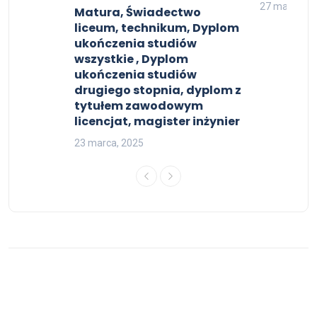
m
27 maja, 20
Matura, Świadectwo
liceum, technikum, Dyplom
ukończenia studiów
wszystkie , Dyplom
ukończenia studiów
drugiego stopnia, dyplom z
tytułem zawodowym
licencjat, magister inżynier
23 marca, 2025
© 2026 Dokumenty kolekcjonerskie - All Rights Reserved