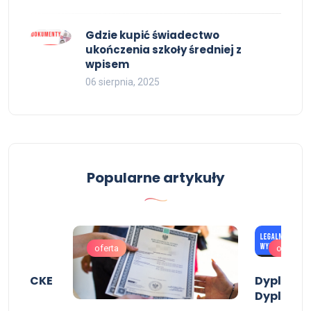
Gdzie kupić świadectwo
ukończenia szkoły średniej z
wpisem
06 sierpnia, 2025
Popularne artykuły
oferta
oferta
pisem CKE
Dyplom in
Dyplom i