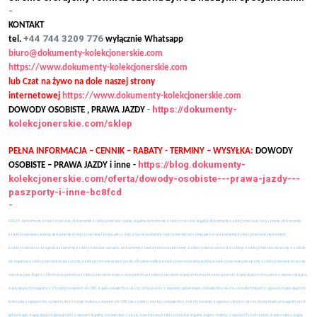
-
KONTAKT
+44 744 3209 776
tel.
wyłącznie Whatsapp
biuro@dokumenty-kolekcjonerskie.com
https://www.dokumenty-kolekcjonerskie.com
lub Czat na żywo na dole naszej strony
internetowej
https://www.dokumenty-kolekcjonerskie.com
https://dokumenty-
DOWODY OSOBISTE , PRAWA JAZDY
-
kolekcjonerskie.com/sklep
PEŁNA INFORMACJA – CENNIK – RABATY - TERMINY – WYSYŁKA:
DOWODY
https://blog.dokumenty-
OSOBISTE – PRAWA JAZDY i inne -
kolekcjonerskie.com/oferta/dowody-osobiste---prawa-jazdy---
paszporty-i-inne-bc8fcd
-
FRAZY - dokumenty kolekcjonerskie, dokumenty kolekcjonerskie opinie, legalne dokumenty kolekcjonerskie, legalne dokumenty kolekcjonerskie ceny i opinie, dokumenty
kolekcjonerskie ranking, dokumenty kolekcjonerskie forum, jak rozpoznać dokument kolekcjonerski, wysokiej jakości dokumenty kolekcjonerskie, dokument
kolekcjonerski vs oryginał, dokumenty kolekcjonerskie a prawo, dokumenty kolekcjonerskie prezenty , kolekcjonerski dowód osobisty, kolekcjonerskie dowody osobiste
do kupienia, kolekcjonerskie prawo jazdy, kolekcjonerskie prawo jazdy oficjalna replika, kolekcjonerska karta pobytu, kolekcjonerskie paszporty, kolekcjonerskie dowody
rejestracyjne, Kupno i oferta dokumentów kolekcjonerskich, kupno dokumentów kolekcjonerskich, kupię dokument kolekcjonerski , kupię dyplom inżyniera z wpisem legalny,
kupię dyplom magistra z oficjalnym wpisem do CKE, kupię świadectwo ukończenia liceum z wpisem, gdzie kupić świadectwo ukończenia technikum z wpisem, kupię dyplom
licencjata z wpisem do systemu, ile kosztuje matura z wpisem do CKE, jak szybko zdobyć świadectwo szkoły średniej z wpisem, dyplom ukończenia studiów magisterskich
gdzie kupić, kupię dyplom pielęgniarki z wpisem legalny, świadectwo szkoły zawodowej kolekcjonerskie legalne, kupno matury z wpisem forum opinie, kupię maturę, kupię