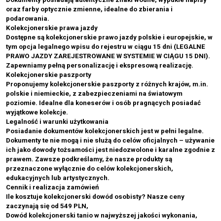
oraz farby optycznie zmienne, idealne do zbierania i
podarowania.
Kolekcjonerskie prawa jazdy
Dostępne są kolekcjonerskie prawo jazdy polskie i europejskie, w
tym opcja legalnego wpisu do rejestru w ciągu 15 dni (LEGALNE
PRAWO JAZDY ZAREJESTROWANE W SYSTEMIE W CIĄGU 15 DNI).
Zapewniamy pełną personalizację i ekspresową realizację.
Kolekcjonerskie paszporty
Proponujemy kolekcjonerskie paszporty z różnych krajów, m.in.
polskie i niemieckie, z zabezpieczeniami na światowym
poziomie. Idealne dla koneserów i osób pragnących posiadać
wyjątkowe kolekcje.
Legalność i warunki użytkowania
Posiadanie dokumentów kolekcjonerskich jest w pełni legalne.
Dokumenty te nie mogą i nie służą do celów oficjalnych – używanie
ich jako dowody tożsamości jest niedozwolone i karalne zgodnie z
prawem. Zawsze podkreślamy, że nasze produkty są
przeznaczone wyłącznie do celów kolekcjonerskich,
edukacyjnych lub artystycznych.
Cennik i realizacja zamówień
Ile kosztuje kolekcjonerski dowód osobisty? Nasze ceny
zaczynają się od 549 PLN,
Dowód kolekcjonerski tanio w najwyższej jakości wykonania,