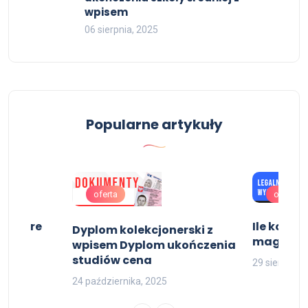
wpisem
06 sierpnia, 2025
Popularne artykuły
oferta
oferta
 Mature
Ile koszt
Dyplom kolekcjonerski z
magistr
wpisem Dyplom ukończenia
studiów cena
29 sierpnia,
24 października, 2025