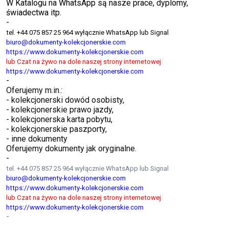
W Katalogu na WhatsApp są nasze prace, dyplomy,
świadectwa itp.
-
tel. +44 075 857 25 964 wyłącznie WhatsApp lub Signal
biuro@dokumenty-kolekcjonerskie.com
https://www.dokumenty-kolekcjonerskie.com
lub Czat na żywo na dole naszej strony internetowej
https://www.dokumenty-kolekcjonerskie.com
-
Oferujemy m.in.:
- kolekcjonerski dowód osobisty,
- kolekcjonerskie prawo jazdy,
- kolekcjonerska karta pobytu,
- kolekcjonerskie paszporty,
- inne dokumenty
Oferujemy dokumenty jak oryginalne.
-
tel. +44 075 857 25 964 wyłącznie WhatsApp lub Signal
biuro@dokumenty-kolekcjonerskie.com
https://www.dokumenty-kolekcjonerskie.com
lub Czat na żywo na dole naszej strony internetowej
https://www.dokumenty-kolekcjonerskie.com
-
Frazy matura z wpisem, kupię maturę, Kupię maturę z wpisem CKE, Legalna matura z wpisem, mature z wpisem, kupie mature , Matura z wpisem do CKE, Matura z wpisem do CKE opinie, Kupię maturę z wpisem CKE Forum, Gdzie kupić świadectwo ukończenia, szkoły średniej z wpisem, Kupno matury Forum, Kupno matury 2025,Kupno matury Forum, Pomoc w załatwieniu matury, Kupię maturę z wpisem, matura z wpisem, kupię maturę, Kupię maturę z wpisem CKE, Legalna matura z wpisem, Matura z wpisem do CKE, Matura z wpisem do CKE opinie, Kupię maturę z wpisem CKE Forum, Gdzie kupić świadectwo ukończenia, szkoły średniej z wpisem, Kupno