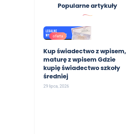
Popularne artykuły
oferta
ie Dowody,
Kup świadectwo z wpisem,
nne. Legalne
maturę z wpisem Gdzie
ekcjonerskie
kupię świadectwo szkoły
Dowody, Prawa
średniej
29 lipca, 2026