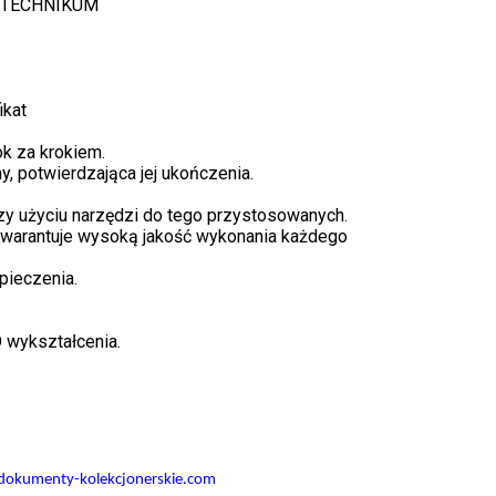
, TECHNIKUM
ikat
oferta
k za krokiem.
, potwierdzająca jej ukończenia.
e Dowody,
Kup świadectwo z wpisem,
 użyciu narzędzi do tego przystosowanych.
e. Legalne
maturę z wpisem Gdzie
gwarantuje wysoką jakość wykonania każdego
kcjonerskie
kupię świadectwo szkoły
owody, Prawa
średniej
pieczenia.
29 lipca, 2026
wykształcenia.
dokumenty-kolekcjonerskie.com