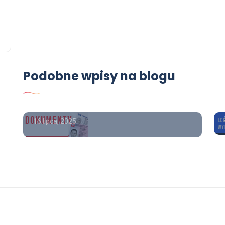
3 lipca, 2025
USŁUGI
Tu kupisz świadectwo
średnie z wpisem, maturę z
wpisem, kupie maturę z
Podobne wpisy na blogu
wpisem, kupię świadectwo
z wpisem
16 lipca, 2025