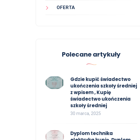
OFERTA
Polecane artykuły
Gdzie kupić świadectwo
ukończenia szkoły średniej
z wpisem , Kupię
świadectwo ukończenia
szkoły średniej
30 marca, 2025
Dyplom technika
elektryka kupię, Dyplom