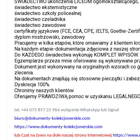
ŚWIADECTWO ukończenia LICEUM ogólnokształcącego
świadectwo eksternistyczne
świadectwo szkoły policealnej
świadectwo czeladnika
świadectwo zawodowe
certyfikaty językowe (FCE, CEA, CPE, IELTS, Goethe-Zertif
dyplom mistrzowski, zawodowy
oferta
oferta
Pracujemy w kilka etapów, które omawiamy z klientem kro
Na każdym etapie-dokumentacja zdjęciowa z naszej strony
Kolekcjonerski
Do KAŻDEGO świadectwa wykonuję KOMPLET WPISÓW.
Egzemplarze przeze mnie oferowane są wykonywane przy
prawo jazd i inn
Dokument jest wykonywany na oryginalnych wzorach co 
dokumenty kole
zlecenia.
- Paszporty, D
Na dokumentach znajdują się stosowne pieczątki i zabez
Dyskrecja 100%.
Jazdy.
Chronimy naszych klientów.
Oferujemy PRAWDZIWĄ pomoc w uzyskaniu LEGALNEGO 
26 października, 2025
tel. +44 075 857 25 964 wyłącznie WhatsApp lub Signal
biuro@dokumenty-kolekcjonerskie.com
Dyplom kolekcjonerski z
https://www.dokumenty-kolekcjonerskie.com
wpisem
lub Czat na żywo na dole naszej strony internetowej
https://www.