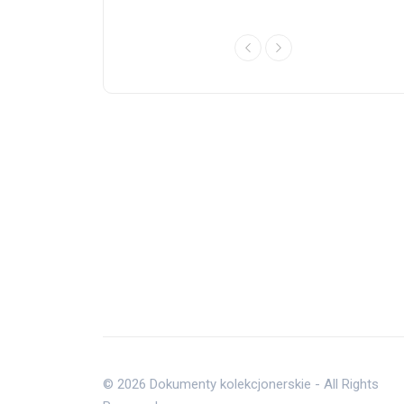
0
USŁUGI
zelni
Świadectwo dojrzałości
kupię
18 kwietnia, 2026
© 2026 Dokumenty kolekcjonerskie - All Rights