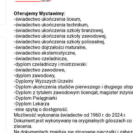
Oferujemy Wystawimy:
-świadectwo ukończenia liceum,
-świadectwo ukończenia technikum,
-świadectwo ukończenia szkoły branżowej,
-świadectwo ukończenia szkoły zawodowej,
-świadectwo ukończenia szkoły policealnej,
-świadectwo dojrzałości maturalne,
-świadectwo eksternistyczne,
-świadectwo czeladnicze,
-dyplom czeladniczy i mistrzowski
-świadectwo zawodowe,
-dyplom zawodowy,
-Dyplomy Wyższych Uczelni
-Dyplom ukończenia studiów pierwszego i drugiego stop
-Dyplom z tytułem zawodowym licencjat, magister inżyni
-Dyplom Pielęgniarki
-Dyplom Lekarza
-inne spytaj o dostępność.
Możliwość wykonania świadectw od 1960 r. do 2024 r.
Dokument jest wykonywany na oryginalnych giloszach co
zlecenia.
Na dokumentach znajdują się stosowne pieczątki i zabez