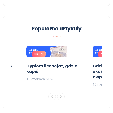
Popularne artykuły
uslugi
oferta
dectwo
Dyplom licencjat, gdzie
Gdzie ku
kupić
ukończeni
z wpisem
16 czerwca, 2026
12 czerwca,