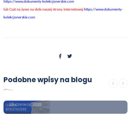
https://www.dokumenty-kolekcjonerskie.com
lub Czat na żywo na dole naszej strony internetowej
https://www.dokumenty-
kolekcjonerskie.com
USŁUGI
Podobne wpisy na blogu
Tu kupisz maturę z wpisem,
świadectwo średnie z wpisem
28 czerwca, 2026