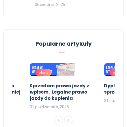
06 sierpnia, 2025
Popularne artykuły
oferta
oferta
dectwo
Sprzedam prawo jazdy z
Dyplom k
 średniej
wpisem , Legalne prawo
sprzeda
jazdy do kupienia
31 październ
31 października, 2025