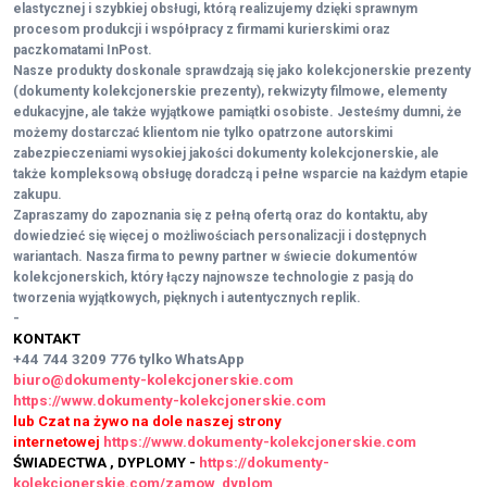
elastycznej i szybkiej obsługi, którą realizujemy dzięki sprawnym
procesom produkcji i współpracy z firmami kurierskimi oraz
paczkomatami InPost.
Nasze produkty doskonale sprawdzają się jako kolekcjonerskie prezenty
(dokumenty kolekcjonerskie prezenty), rekwizyty filmowe, elementy
edukacyjne, ale także wyjątkowe pamiątki osobiste. Jesteśmy dumni, że
możemy dostarczać klientom nie tylko opatrzone autorskimi
zabezpieczeniami wysokiej jakości dokumenty kolekcjonerskie, ale
także kompleksową obsługę doradczą i pełne wsparcie na każdym etapie
zakupu.
Zapraszamy do zapoznania się z pełną ofertą oraz do kontaktu, aby
dowiedzieć się więcej o możliwościach personalizacji i dostępnych
wariantach. Nasza firma to pewny partner w świecie dokumentów
kolekcjonerskich, który łączy najnowsze technologie z pasją do
tworzenia wyjątkowych, pięknych i autentycznych replik.
-
KONTAKT
+44 744 3209 776
tylko WhatsApp
biuro@dokumenty-kolekcjonerskie.com
https://www.dokumenty-kolekcjonerskie.com
lub Czat na żywo na dole naszej strony
internetowej
https://www.dokumenty-kolekcjonerskie.com
ŚWIADECTWA , DYPLOMY -
https://dokumenty-
kolekcjonerskie.com/zamow_dyplom