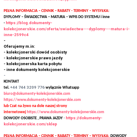
PEŁNA INFORMACJA – CENNIK – RABATY - TERMINY – WYSYŁKA:
DYPLOMY – ŚWIADECTWA – MATURA – WPIS DO SYSTEMU i inne
https://blog.dokumenty-
-
kolekcjonerskie.com/oferta/swiadectwa---dyplomy---matura-i-
inne-2599c4
-
Oferujemy m.in:
- kolekcjonerski dowód osobisty
- kolekcjonerskie prawo jazdy
- kolekcjonerska karta pobytu
- inne dokumenty kolekcjonerskie
-
KONTAKT
+44 744 3209 776
tel.
wyłącznie Whatsapp
biuro@dokumenty-kolekcjonerskie.com
https://www.dokumenty-kolekcjonerskie.com
lub Czat na żywo na dole naszej strony
internetowej
https://www.dokumenty-kolekcjonerskie.com
https://dokumenty-
DOWODY OSOBISTE , PRAWA JAZDY
-
kolekcjonerskie.com/sklep
PEŁNA INFORMACJA – CENNIK – RABATY - TERMINY – WYSYŁKA:
DOWODY