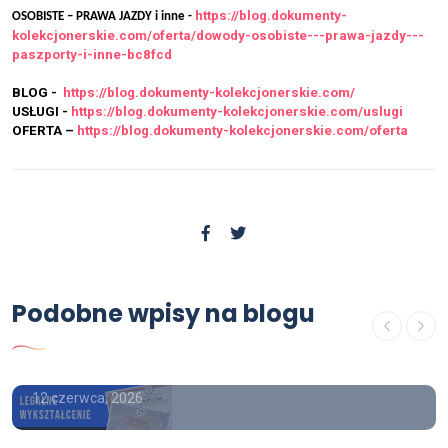
https://blog.dokumenty-
OSOBISTE – PRAWA JAZDY i inne -
kolekcjonerskie.com/oferta/dowody-osobiste---prawa-jazdy---
paszporty-i-inne-bc8fcd
BLOG -
https://blog.dokumenty-kolekcjonerskie.com/
USŁUGI -
https://blog.dokumenty-kolekcjonerskie.com/uslugi
OFERTA –
https://blog.dokumenty-kolekcjonerskie.com/oferta
Podobne wpisy na blogu
USŁUGI
Gdzie kupić dowód kolekcjonerski
12 czerwca, 2026