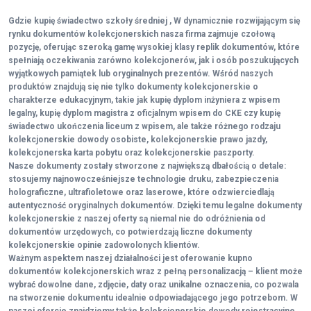
Gdzie kupię świadectwo szkoły średniej , W dynamicznie rozwijającym się
rynku dokumentów kolekcjonerskich nasza firma zajmuje czołową
pozycję, oferując szeroką gamę wysokiej klasy replik dokumentów, które
spełniają oczekiwania zarówno kolekcjonerów, jak i osób poszukujących
wyjątkowych pamiątek lub oryginalnych prezentów. Wśród naszych
produktów znajdują się nie tylko dokumenty kolekcjonerskie o
charakterze edukacyjnym, takie jak kupię dyplom inżyniera z wpisem
legalny, kupię dyplom magistra z oficjalnym wpisem do CKE czy kupię
świadectwo ukończenia liceum z wpisem, ale także różnego rodzaju
kolekcjonerskie dowody osobiste, kolekcjonerskie prawo jazdy,
kolekcjonerska karta pobytu oraz kolekcjonerskie paszporty.
Nasze dokumenty zostały stworzone z największą dbałością o detale:
stosujemy najnowocześniejsze technologie druku, zabezpieczenia
holograficzne, ultrafioletowe oraz laserowe, które odzwierciedlają
autentyczność oryginalnych dokumentów. Dzięki temu legalne dokumenty
kolekcjonerskie z naszej oferty są niemal nie do odróżnienia od
dokumentów urzędowych, co potwierdzają liczne dokumenty
kolekcjonerskie opinie zadowolonych klientów.
Ważnym aspektem naszej działalności jest oferowanie kupno
dokumentów kolekcjonerskich wraz z pełną personalizacją – klient może
wybrać dowolne dane, zdjęcie, daty oraz unikalne oznaczenia, co pozwala
na stworzenie dokumentu idealnie odpowiadającego jego potrzebom. W