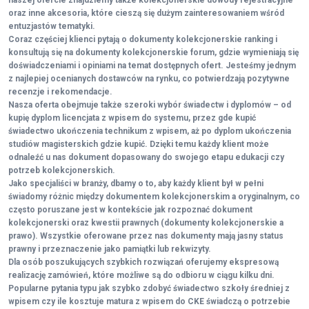
naszej ofercie znajdziemy także kolekcjonerskie dowody rejestracyjne
oraz inne akcesoria, które cieszą się dużym zainteresowaniem wśród
entuzjastów tematyki.
Coraz częściej klienci pytają o dokumenty kolekcjonerskie ranking i
konsultują się na dokumenty kolekcjonerskie forum, gdzie wymieniają się
doświadczeniami i opiniami na temat dostępnych ofert. Jesteśmy jednym
z najlepiej ocenianych dostawców na rynku, co potwierdzają pozytywne
recenzje i rekomendacje.
Nasza oferta obejmuje także szeroki wybór świadectw i dyplomów – od
kupię dyplom licencjata z wpisem do systemu, przez gde kupić
świadectwo ukończenia technikum z wpisem, aż po dyplom ukończenia
studiów magisterskich gdzie kupić. Dzięki temu każdy klient może
odnaleźć u nas dokument dopasowany do swojego etapu edukacji czy
potrzeb kolekcjonerskich.
Jako specjaliści w branży, dbamy o to, aby każdy klient był w pełni
świadomy różnic między dokumentem kolekcjonerskim a oryginalnym, co
często poruszane jest w kontekście jak rozpoznać dokument
kolekcjonerski oraz kwestii prawnych (dokumenty kolekcjonerskie a
prawo). Wszystkie oferowane przez nas dokumenty mają jasny status
prawny i przeznaczenie jako pamiątki lub rekwizyty.
Dla osób poszukujących szybkich rozwiązań oferujemy ekspresową
realizację zamówień, które możliwe są do odbioru w ciągu kilku dni.
Popularne pytania typu jak szybko zdobyć świadectwo szkoły średniej z
wpisem czy ile kosztuje matura z wpisem do CKE świadczą o potrzebie