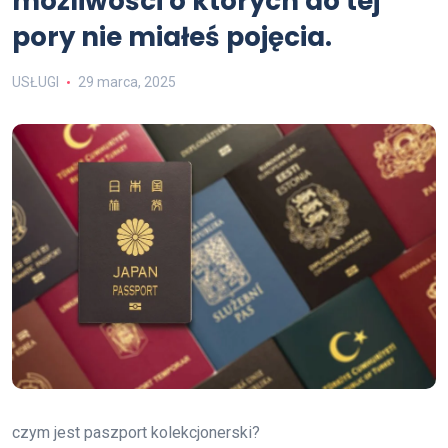
możliwości o których do tej
pory nie miałeś pojęcia.
USŁUGI
29 marca, 2025
czym jest paszport kolekcjonerski?