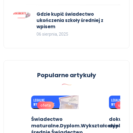
Gdzie kupić świadectwo
ukończenia szkoły średniej z
wpisem
06 sierpnia, 2025
Popularne artykuły
oferta
uslugi
ę w
Świadectwo
dokument
maturalne.Dyplom.Wykształcenie
dyplom
średnie.Świadectwo