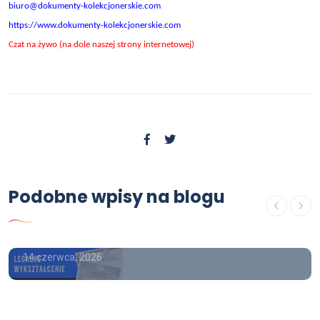
biuro@dokumenty-kolekcjonerskie.com
https://www.dokumenty-kolekcjonerskie.com
Czat na żywo (na dole naszej strony internetowej)
Podobne wpisy na blogu
USŁUGI
Matura przez internet cena
14 czerwca, 2026