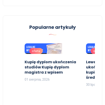
Popularne artykuły
oferta
oferta
Kupię dyplom ukończenia
Lewe świ
studiów Kupię dyplom
ukończen
magistra z wpisem
kupić wy
średnie
01 sierpnia, 2026
30 lipca, 202