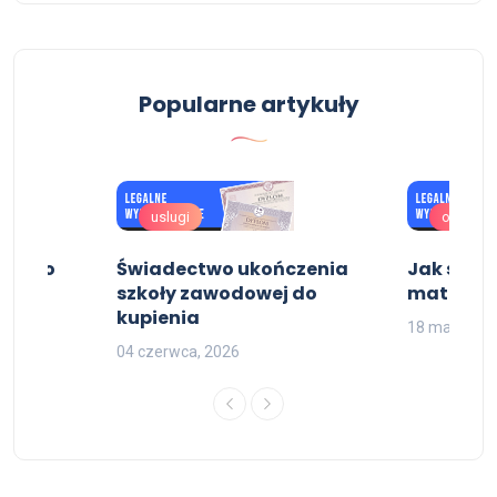
Popularne artykuły
uslugi
oferta
dectwo
Świadectwo ukończenia
Jak spra
szkoły zawodowej do
matural
kupienia
18 maja, 20
04 czerwca, 2026