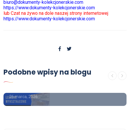
biuro@dokumenty-kolekcjonerskie.com
https://www.dokumenty-kolekcjonerskie.com
lub Czat na żywo na dole naszej strony internetowej
https://www.dokumenty-kolekcjonerskie.com
USŁUGI
Kupno matury , Jak kupić
Podobne wpisy na blogu
wykształcenie średnie z wpisem
do CKE i OKE
26 marca, 2026