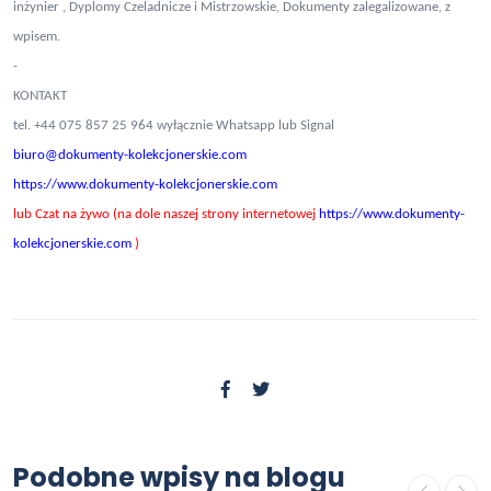
inżynier , Dyplomy Czeladnicze i Mistrzowskie, Dokumenty zalegalizowane, z
wpisem.
-
KONTAKT
tel. +44 075 857 25 964 wyłącznie Whatsapp lub Signal
biuro@dokumenty-kolekcjonerskie.com
https://www.dokumenty-kolekcjonerskie.com
lub Czat na żywo (na dole naszej strony internetowej
https://www.dokumenty-
kolekcjonerskie.com
)
USŁUGI
Gdzie kupić świadectwo
Podobne wpisy na blogu
ukończenia szkoły średniej z