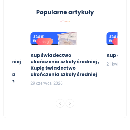
Popularne artykuły
uslugi
uslugi
Kup świadectwo
Kup dypl
 średniej
ukończenia szkoły średniej ,
21 kwietnia,
Kupię świadectwo
czenia
ukończenia szkoły średniej
wpisem
29 czerwca, 2026