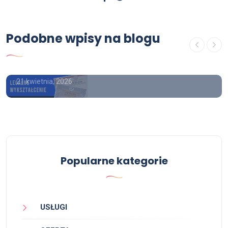
Podobne wpisy na blogu
USŁUGI
Gdzie kupić mature z wpisem
21 kwietnia, 2026
Popularne kategorie
USŁUGI