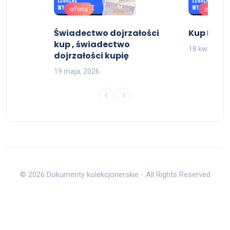
oferta
oferta
Świadectwo dojrzałości
Kup Pasz
kup , świadectwo
18 kwietnia,
dojrzałości kupię
19 maja, 2026
© 2026 Dokumenty kolekcjonerskie - All Rights Reserved
Do góry