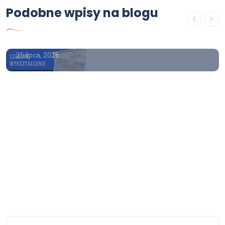
Podobne wpisy na blogu
USŁUGI
Kup dyplom magistra legalnie
25 lipca, 2026