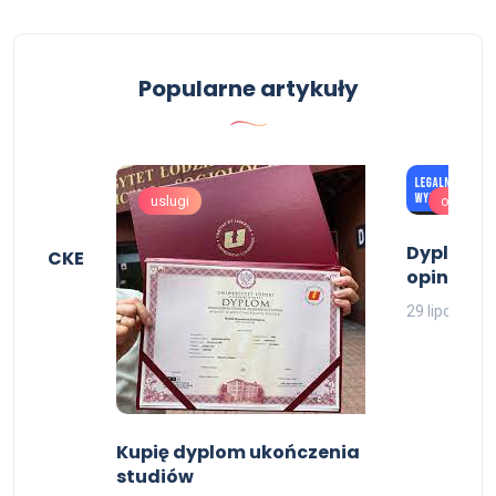
Popularne artykuły
uslugi
oferta
Dyplomy 
pisem CKE
opinie
29 lipca, 202
Kupię dyplom ukończenia
studiów