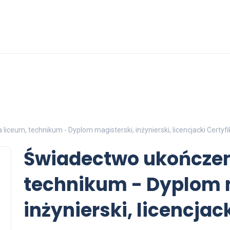
iceum, technikum - Dyplom magisterski, inżynierski, licencjacki Certyfi
Świadectwo ukończen
technikum - Dyplom 
inżynierski, licencjac