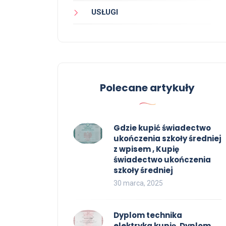
USŁUGI
Polecane artykuły
Gdzie kupić świadectwo
ukończenia szkoły średniej
z wpisem , Kupię
świadectwo ukończenia
szkoły średniej
30 marca, 2025
Dyplom technika
elektryka kupię, Dyplom