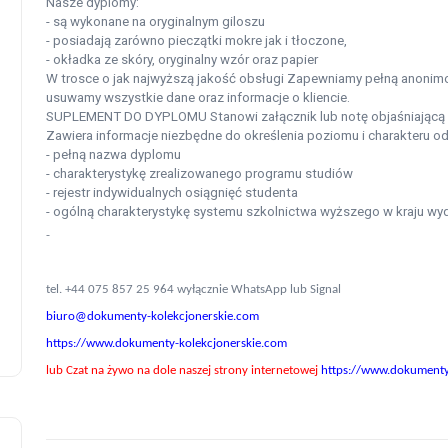
Nasze dyplomy:
- są wykonane na oryginalnym giloszu
- posiadają zarówno pieczątki mokre jak i tłoczone,
- okładka ze skóry, oryginalny wzór oraz papier
W trosce o jak najwyższą jakość obsługi Zapewniamy pełną anonimo
usuwamy wszystkie dane oraz informacje o kliencie.
SUPLEMENT DO DYPLOMU Stanowi załącznik lub notę objaśniającą 
Zawiera informacje niezbędne do określenia poziomu i charakteru od
- pełną nazwa dyplomu
- charakterystykę zrealizowanego programu studiów
- rejestr indywidualnych osiągnięć studenta
- ogólną charakterystykę systemu szkolnictwa wyższego w kraju wy
-
tel. +44 075 857 25 964 wyłącznie WhatsApp lub Signal
biuro@dokumenty-kolekcjonerskie.com
https://www.dokumenty-kolekcjonerskie.com
lub Czat na żywo na dole naszej strony internetowej
https://www.dokumenty