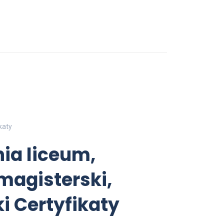
katy
ia liceum,
magisterski,
ki Certyfikaty