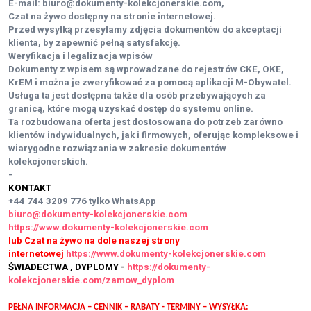
E-mail: biuro@dokumenty-kolekcjonerskie.com,
Czat na żywo dostępny na stronie internetowej.
Przed wysyłką przesyłamy zdjęcia dokumentów do akceptacji
klienta, by zapewnić pełną satysfakcję.
Weryfikacja i legalizacja wpisów
Dokumenty z wpisem są wprowadzane do rejestrów CKE, OKE,
KrEM i można je zweryfikować za pomocą aplikacji M-Obywatel.
Usługa ta jest dostępna także dla osób przebywających za
granicą, które mogą uzyskać dostęp do systemu online.
Ta rozbudowana oferta jest dostosowana do potrzeb zarówno
klientów indywidualnych, jak i firmowych, oferując kompleksowe i
wiarygodne rozwiązania w zakresie dokumentów
kolekcjonerskich.
-
KONTAKT
+44 744 3209 776
tylko WhatsApp
biuro@dokumenty-kolekcjonerskie.com
https://www.dokumenty-kolekcjonerskie.com
lub Czat na żywo na dole naszej strony
internetowej
https://www.dokumenty-kolekcjonerskie.com
ŚWIADECTWA , DYPLOMY -
https://dokumenty-
kolekcjonerskie.com/zamow_dyplom
PEŁNA INFORMACJA – CENNIK – RABATY - TERMINY – WYSYŁKA: