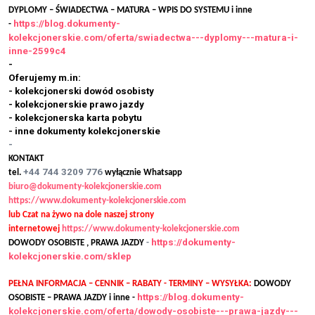
DYPLOMY – ŚWIADECTWA – MATURA – WPIS DO SYSTEMU i inne
https://blog.dokumenty-
-
kolekcjonerskie.com/oferta/swiadectwa---dyplomy---matura-i-
inne-2599c4
-
Oferujemy m.in:
- kolekcjonerski dowód osobisty
- kolekcjonerskie prawo jazdy
- kolekcjonerska karta pobytu
- inne dokumenty kolekcjonerskie
-
KONTAKT
+44 744 3209 776
tel.
wyłącznie Whatsapp
biuro@dokumenty-kolekcjonerskie.com
https://www.dokumenty-kolekcjonerskie.com
lub Czat na żywo na dole naszej strony
internetowej
https://www.dokumenty-kolekcjonerskie.com
https://dokumenty-
DOWODY OSOBISTE , PRAWA JAZDY
-
kolekcjonerskie.com/sklep
PEŁNA INFORMACJA – CENNIK – RABATY - TERMINY – WYSYŁKA:
DOWODY
https://blog.dokumenty-
OSOBISTE – PRAWA JAZDY i inne -
kolekcjonerskie.com/oferta/dowody-osobiste---prawa-jazdy---