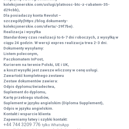
kolekcjonerskie.com/uslugi/platnosc-btc-z-rabatem-35-
d29cbb),
Dla posiadaczy konta Revolut –
szczegóły(https://blog.dokumenty-
kolekcjonerskie.com/oferta/-29f7be).
Realizacja i wysyłka
Standardowy czas realizacji to 6-7 dni roboczych, z wysyłką w
ciągu 24 godzin. W wersji expres realizacja trwa 2-3 dni.
Dokumenty wysyłamy:
Listem poleconym,
Paczkomatem InPost,
Kurierem na terenie Polski, UE i UK,
a koszt wysyłki jest zawsze wliczony w cenę usługi.
Zawartość kompletnego zestawu
Zestaw dokumentów zawiera:
Odpis dyplomu/świadectwa,
Suplement do dyplomu,
Kartę przebiegu studiów,
Suplement w języku angielskim (Diploma Supplement),
Odpis w języku angielskim.
Kontakt i wsparcie klienta
Zapewniamy łatwy i szybki kontakt:
+44 744 3209 776
tylko WhatsApp