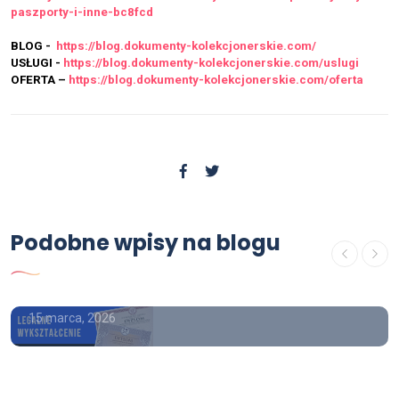
paszporty-i-inne-bc8fcd
BLOG -
https://blog.dokumenty-kolekcjonerskie.com/
USŁUGI -
https://blog.dokumenty-kolekcjonerskie.com/uslugi
OFERTA –
https://blog.dokumenty-kolekcjonerskie.com/oferta
USŁUGI
Podobne wpisy na blogu
Świadectwo ukończenia szkoły
średniej z wpisem
15 marca, 2026