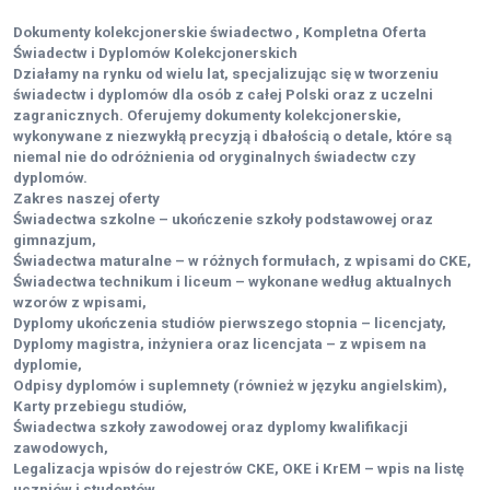
Dokumenty kolekcjonerskie świadectwo , Kompletna Oferta
Świadectw i Dyplomów Kolekcjonerskich
Działamy na rynku od wielu lat, specjalizując się w tworzeniu
świadectw i dyplomów dla osób z całej Polski oraz z uczelni
zagranicznych. Oferujemy dokumenty kolekcjonerskie,
wykonywane z niezwykłą precyzją i dbałością o detale, które są
niemal nie do odróżnienia od oryginalnych świadectw czy
dyplomów.
Zakres naszej oferty
Świadectwa szkolne – ukończenie szkoły podstawowej oraz
gimnazjum,
Świadectwa maturalne – w różnych formułach, z wpisami do CKE,
Świadectwa technikum i liceum – wykonane według aktualnych
wzorów z wpisami,
Dyplomy ukończenia studiów pierwszego stopnia – licencjaty,
Dyplomy magistra, inżyniera oraz licencjata – z wpisem na
dyplomie,
Odpisy dyplomów i suplemnety (również w języku angielskim),
Karty przebiegu studiów,
Świadectwa szkoły zawodowej oraz dyplomy kwalifikacji
zawodowych,
Legalizacja wpisów do rejestrów CKE, OKE i KrEM – wpis na listę
uczniów i studentów.