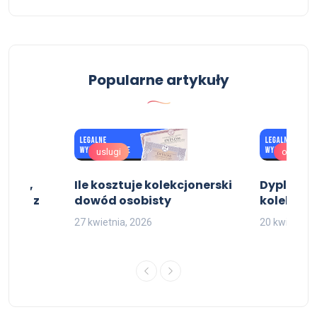
Popularne artykuły
uslugi
oferta
niera,
Ile kosztuje kolekcjonerski
Dyplom i
istra z
dowód osobisty
kolekcjon
27 kwietnia, 2026
20 kwietnia,