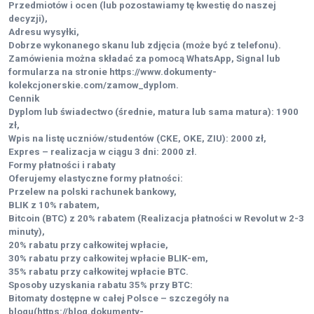
Przedmiotów i ocen (lub pozostawiamy tę kwestię do naszej
decyzji),
Adresu wysyłki,
Dobrze wykonanego skanu lub zdjęcia (może być z telefonu).
Zamówienia można składać za pomocą WhatsApp, Signal lub
formularza na stronie https://www.dokumenty-
kolekcjonerskie.com/zamow_dyplom.
Cennik
Dyplom lub świadectwo (średnie, matura lub sama matura): 1900
zł,
Wpis na listę uczniów/studentów (CKE, OKE, ZIU): 2000 zł,
Expres – realizacja w ciągu 3 dni: 2000 zł.
Formy płatności i rabaty
Oferujemy elastyczne formy płatności:
Przelew na polski rachunek bankowy,
BLIK z 10% rabatem,
Bitcoin (BTC) z 20% rabatem (Realizacja płatności w Revolut w 2-3
minuty),
20% rabatu przy całkowitej wpłacie,
30% rabatu przy całkowitej wpłacie BLIK-em,
35% rabatu przy całkowitej wpłacie BTC.
Sposoby uzyskania rabatu 35% przy BTC:
Bitomaty dostępne w całej Polsce – szczegóły na
blogu(https://blog.dokumenty-