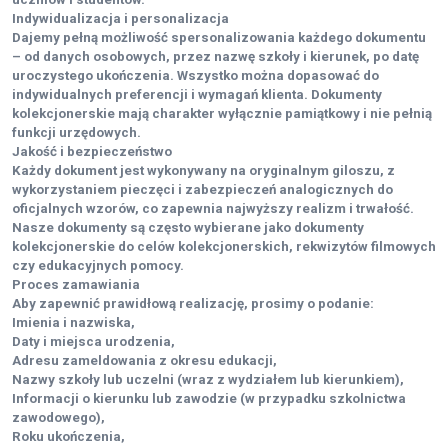
Indywidualizacja i personalizacja
Dajemy pełną możliwość spersonalizowania każdego dokumentu
– od danych osobowych, przez nazwę szkoły i kierunek, po datę
uroczystego ukończenia. Wszystko można dopasować do
indywidualnych preferencji i wymagań klienta. Dokumenty
kolekcjonerskie mają charakter wyłącznie pamiątkowy i nie pełnią
funkcji urzędowych.
Jakość i bezpieczeństwo
Każdy dokument jest wykonywany na oryginalnym giloszu, z
wykorzystaniem pieczęci i zabezpieczeń analogicznych do
oficjalnych wzorów, co zapewnia najwyższy realizm i trwałość.
Nasze dokumenty są często wybierane jako dokumenty
kolekcjonerskie do celów kolekcjonerskich, rekwizytów filmowych
czy edukacyjnych pomocy.
Proces zamawiania
Aby zapewnić prawidłową realizację, prosimy o podanie:
Imienia i nazwiska,
Daty i miejsca urodzenia,
Adresu zameldowania z okresu edukacji,
Nazwy szkoły lub uczelni (wraz z wydziałem lub kierunkiem),
Informacji o kierunku lub zawodzie (w przypadku szkolnictwa
zawodowego),
Roku ukończenia,