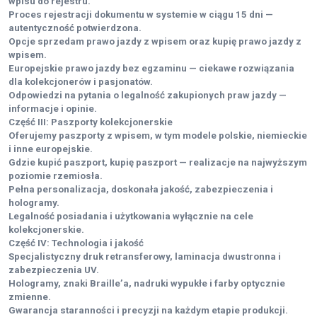
wpisu do rejestru.
Proces rejestracji dokumentu w systemie w ciągu 15 dni —
autentyczność potwierdzona.
Opcje sprzedam prawo jazdy z wpisem oraz kupię prawo jazdy z
wpisem.
Europejskie prawo jazdy bez egzaminu — ciekawe rozwiązania
dla kolekcjonerów i pasjonatów.
Odpowiedzi na pytania o legalność zakupionych praw jazdy —
informacje i opinie.
Część III: Paszporty kolekcjonerskie
Oferujemy paszporty z wpisem, w tym modele polskie, niemieckie
i inne europejskie.
Gdzie kupić paszport, kupię paszport — realizacje na najwyższym
poziomie rzemiosła.
Pełna personalizacja, doskonała jakość, zabezpieczenia i
hologramy.
Legalność posiadania i użytkowania wyłącznie na cele
kolekcjonerskie.
Część IV: Technologia i jakość
Specjalistyczny druk retransferowy, laminacja dwustronna i
zabezpieczenia UV.
Hologramy, znaki Braille’a, nadruki wypukłe i farby optycznie
zmienne.
Gwarancja staranności i precyzji na każdym etapie produkcji.