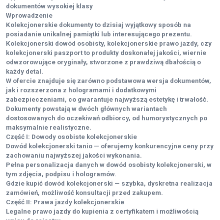
dokumentów wysokiej klasy
Wprowadzenie
Kolekcjonerskie dokumenty to dzisiaj wyjątkowy sposób na
posiadanie unikalnej pamiątki lub interesującego prezentu.
Kolekcjonerski dowód osobisty, kolekcjonerskie prawo jazdy, czy
kolekcjonerski paszport to produkty doskonałej jakości, wiernie
odwzorowujące oryginały, stworzone z prawdziwą dbałością o
każdy detal.
W ofercie znajduje się zarówno podstawowa wersja dokumentów,
jak i rozszerzona z hologramami i dodatkowymi
zabezpieczeniami, co gwarantuje najwyższą estetykę i trwałość.
Dokumenty powstają w dwóch głównych wariantach
dostosowanych do oczekiwań odbiorcy, od humorystycznych po
maksymalnie realistyczne.
Część I: Dowody osobiste kolekcjonerskie
Dowód kolekcjonerski tanio — oferujemy konkurencyjne ceny przy
zachowaniu najwyższej jakości wykonania.
Pełna personalizacja danych w dowód osobisty kolekcjonerski, w
tym zdjęcia, podpisu i hologramów.
Gdzie kupić dowód kolekcjonerski — szybka, dyskretna realizacja
zamówień, możliwość konsultacji przed zakupem.
Część II: Prawa jazdy kolekcjonerskie
Legalne prawo jazdy do kupienia z certyfikatem i możliwością