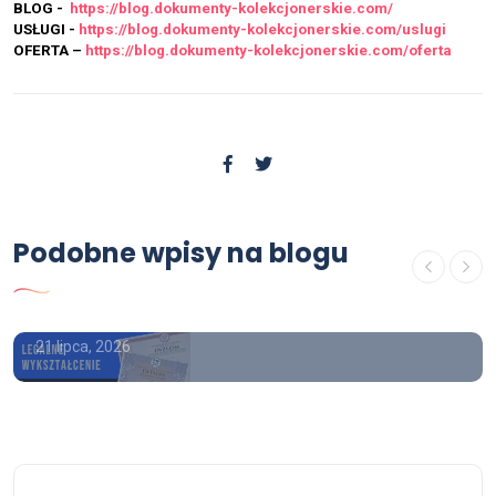
BLOG -
https://blog.dokumenty-kolekcjonerskie.com/
USŁUGI -
https://blog.dokumenty-kolekcjonerskie.com/uslugi
OFERTA –
https://blog.dokumenty-kolekcjonerskie.com/oferta
USŁUGI
Podobne wpisy na blogu
kup dyplom licencjata , kupię
dyplom licencjata
21 lipca, 2026