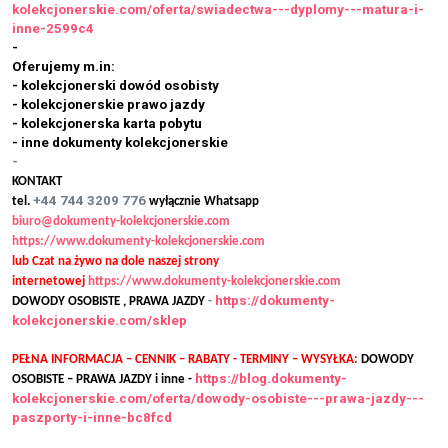
kolekcjonerskie.com/oferta/swiadectwa---dyplomy---matura-i-
inne-2599c4
-
Oferujemy m.in:
- kolekcjonerski dowód osobisty
- kolekcjonerskie prawo jazdy
- kolekcjonerska karta pobytu
- inne dokumenty kolekcjonerskie
-
KONTAKT
+44 744 3209 776
tel.
wyłącznie Whatsapp
biuro@dokumenty-kolekcjonerskie.com
https://www.dokumenty-kolekcjonerskie.com
lub Czat na żywo na dole naszej strony
internetowej
https://www.dokumenty-kolekcjonerskie.com
https://dokumenty-
DOWODY OSOBISTE , PRAWA JAZDY
-
kolekcjonerskie.com/sklep
PEŁNA INFORMACJA – CENNIK – RABATY - TERMINY – WYSYŁKA:
DOWODY
https://blog.dokumenty-
OSOBISTE – PRAWA JAZDY i inne -
kolekcjonerskie.com/oferta/dowody-osobiste---prawa-jazdy---
paszporty-i-inne-bc8fcd