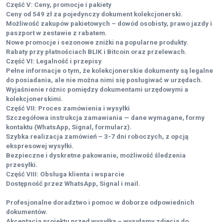
Część V: Ceny, promocje i pakiety
Ceny od 549 zł za pojedynczy dokument kolekcjonerski.
Możliwość zakupów pakietowych – dowód osobisty, prawo jazdy i
paszport w zestawie z rabatem.
Nowe promocje i sezonowe zniżki na popularne produkty.
Rabaty przy płatnościach BLIK i Bitcoin oraz przelewach.
Część VI: Legalność i przepisy
Pełne informacje o tym, że kolekcjonerskie dokumenty są legalne
do posiadania, ale nie można nimi się posługiwać w urzędach.
Wyjaśnienie różnic pomiędzy dokumentami urzędowymi a
kolekcjonerskimi.
Część VII: Proces zamówienia i wysyłki
Szczegółowa instrukcja zamawiania — dane wymagane, formy
kontaktu (WhatsApp, Signal, formularz).
Szybka realizacja zamówień – 3-7 dni roboczych, z opcją
ekspresowej wysyłki.
Bezpieczne i dyskretne pakowanie, możliwość śledzenia
przesyłki.
Część VIII: Obsługa klienta i wsparcie
Dostępność przez WhatsApp, Signal i mail.
Profesjonalne doradztwo i pomoc w doborze odpowiednich
dokumentów.
Akceptacja projektu przed wysyłką – wysyłamy zdjęcia do