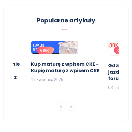
Popularne artykuły
uslugi
oferta
tałcenie
Kup maturę z wpisem CKE -
Gdzie mo
ówce
Kupię maturę z wpisem CKE
jazdy z w
istra z
forum.
19 kwietnia, 2026
03 listopada