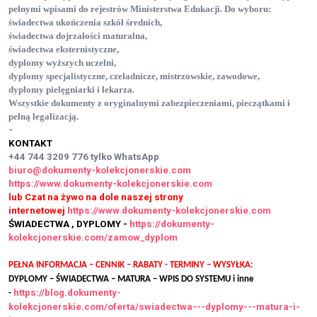
pełnymi wpisami do rejestrów Ministerstwa Edukacji. Do wyboru:
świadectwa ukończenia szkół średnich,
świadectwa dojrzałości maturalna,
świadectwa eksternistyczne,
dyplomy wyższych uczelni,
dyplomy specjalistyczne, czeladnicze, mistrzowskie, zawodowe,
dyplomy pielęgniarki i lekarza.
Wszystkie dokumenty z oryginalnymi zabezpieczeniami, pieczątkami i
pełną legalizacją.
-
KONTAKT
+44 744 3209 776
tylko WhatsApp
biuro@dokumenty-kolekcjonerskie.com
https://www.dokumenty-kolekcjonerskie.com
lub Czat na żywo na dole naszej strony
internetowej
https://www.dokumenty-kolekcjonerskie.com
ŚWIADECTWA , DYPLOMY -
https://dokumenty-
kolekcjonerskie.com/zamow_dyplom
PEŁNA INFORMACJA – CENNIK – RABATY - TERMINY – WYSYŁKA:
DYPLOMY – ŚWIADECTWA – MATURA – WPIS DO SYSTEMU i inne
https://blog.dokumenty-
-
kolekcjonerskie.com/oferta/swiadectwa---dyplomy---matura-i-