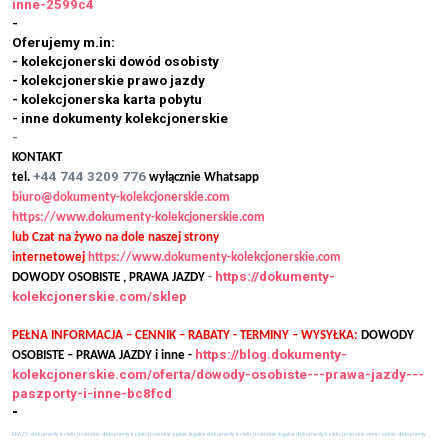
inne-2599c4
-
Oferujemy m.in:
- kolekcjonerski dowód osobisty
- kolekcjonerskie prawo jazdy
- kolekcjonerska karta pobytu
- inne dokumenty kolekcjonerskie
-
KONTAKT
+44 744 3209 776
tel.
wyłącznie Whatsapp
biuro@dokumenty-kolekcjonerskie.com
https://www.dokumenty-kolekcjonerskie.com
lub Czat na żywo na dole naszej strony
internetowej
https://www.dokumenty-kolekcjonerskie.com
https://dokumenty-
DOWODY OSOBISTE , PRAWA JAZDY
-
kolekcjonerskie.com/sklep
PEŁNA INFORMACJA – CENNIK – RABATY - TERMINY – WYSYŁKA:
DOWODY
https://blog.dokumenty-
OSOBISTE – PRAWA JAZDY i inne -
kolekcjonerskie.com/oferta/dowody-osobiste---prawa-jazdy---
paszporty-i-inne-bc8fcd
-
FRAZY - dokumenty kolekcjonerskie, dokumenty kolekcjonerskie opinie, legalne dokumenty kolekcjonerskie, legalne dokumenty kolekcjonerskie ceny i opinie, dokumenty