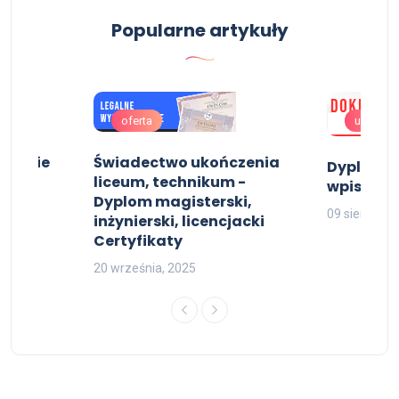
Popularne artykuły
oferta
uslugi
nerskie
Świadectwo ukończenia
Dyplom ko
liceum, technikum -
wpisem
Dyplom magisterski,
09 sierpnia,
inżynierski, licencjacki
Certyfikaty
20 września, 2025