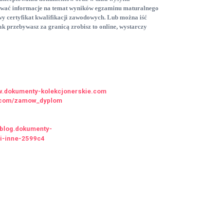
ować informacje na temat wyników egzaminu maturalnego
y certyfikat kwalifikacji zawodowych. Lub można iść
ak przebywasz za granicą zrobisz to online, wystarczy
ww.dokumenty-kolekcjonerskie.com
ie.com/zamow_dyplom
//blog.dokumenty-
-i-inne-2599c4