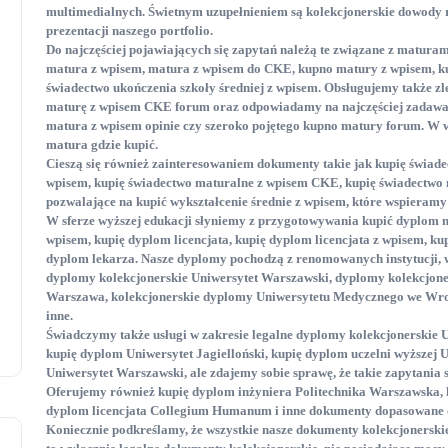
multimedialnych. Świetnym uzupełnieniem są kolekcjonerskie dowody r
prezentacji naszego portfolio.
Do najczęściej pojawiających się zapytań należą te związane z maturam
matura z wpisem
, matura z wpisem do CKE
, kupno matury z wpisem
, 
świadectwo ukończenia szkoły średniej z wpisem
. Obsługujemy także zl
maturę z wpisem CKE forum
oraz odpowiadamy na najczęściej zadawan
matura z wpisem opinie
czy szeroko pojętego kupno matury forum
. W 
matura gdzie kupić
.
Cieszą się również zainteresowaniem dokumenty takie jak kupię świad
wpisem
, kupię świadectwo maturalne z wpisem CKE
, kupię świadectwo
pozwalające na kupić wykształcenie średnie z wpisem
, które wspieramy
W sferze wyższej edukacji słyniemy z przygotowywania kupić dyplom 
wpisem
, kupię dyplom licencjata
, kupię dyplom licencjata z wpisem
, ku
dyplom lekarza
. Nasze dyplomy pochodzą z renomowanych instytucji, 
dyplomy kolekcjonerskie Uniwersytet Warszawski
, dyplomy kolekcjon
Warszawa
, kolekcjonerskie dyplomy Uniwersytetu Medycznego we Wr
inne.
Świadczymy także usługi w zakresie legalne dyplomy kolekcjonerskie 
kupię dyplom Uniwersytet Jagielloński
, kupię dyplom uczelni wyższej 
Uniwersytet Warszawski
, ale zdajemy sobie sprawę, że takie zapytania 
Oferujemy również kupię dyplom inżyniera Politechnika Warszawska
,
dyplom licencjata Collegium Humanum
i inne dokumenty dopasowane d
Koniecznie podkreślamy, że wszystkie nasze dokumenty kolekcjonerskie