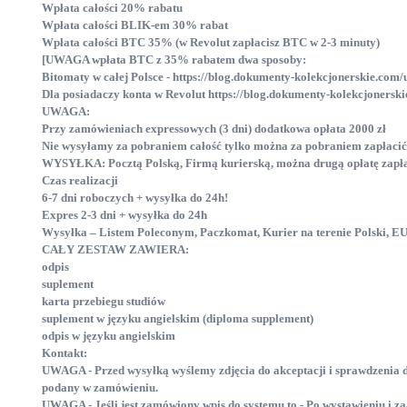
Wpłata całości 20% rabatu
Wpłata całości BLIK-em 30% rabat
Wpłata całości BTC 35% (w Revolut zapłacisz BTC w 2-3 minuty)
[UWAGA wpłata BTC z 35% rabatem dwa sposoby:
Bitomaty w całej Polsce - https://blog.dokumenty-kolekcjonerskie.com/
Dla posiadaczy konta w Revolut https://blog.dokumenty-kolekcjonerski
UWAGA:
Przy zamówieniach expressowych (3 dni) dodatkowa opłata 2000 zł
Nie wysyłamy za pobraniem całość tylko można za pobraniem zapłaci
WYSYŁKA: Pocztą Polską, Firmą kurierską, można drugą opłatę zapłaci
Czas realizacji
6-7 dni roboczych + wysyłka do 24h!
Expres 2-3 dni + wysyłka do 24h
Wysyłka – Listem Poleconym, Paczkomat, Kurier na terenie Polski, EU
CAŁY ZESTAW ZAWIERA:
odpis
suplement
karta przebiegu studiów
suplement w języku angielskim (diploma supplement)
odpis w języku angielskim
Kontakt:
UWAGA - Przed wysyłką wyślemy zdjęcia do akceptacji i sprawdzenia 
podany w zamówieniu.
UWAGA - Jeśli jest zamówiony wpis do systemu to - Po wystawieniu i 