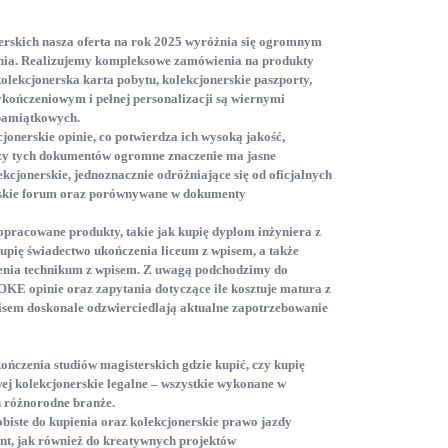
erskich
nasza oferta na rok 2025 wyróżnia się ogromnym
nia. Realizujemy kompleksowe zamówienia na produkty
kolekcjonerska karta pobytu
, kolekcjonerskie paszporty
,
ończeniowym i pełnej personalizacji są wiernymi
 pamiątkowych.
jonerskie opinie
, co potwierdza ich wysoką jakość,
nży tych dokumentów ogromne znaczenie ma jasne
ekcjonerskie
, jednoznacznie odróżniające się od oficjalnych
skie forum
oraz porównywane w dokumenty
racowane produkty, takie jak kupię dyplom inżyniera z
kupię świadectwo ukończenia liceum z wpisem
, a także
enia technikum z wpisem
. Z uwagą podchodzimy do
 OKE opinie
oraz zapytania dotyczące ile kosztuje matura z
pisem
doskonale odzwierciedlają aktualne zapotrzebowanie
ończenia studiów magisterskich gdzie kupić
, czy kupię
j kolekcjonerskie legalne
– wszystkie wykonane w
h różnorodne branże.
biste do kupienia
oraz kolekcjonerskie prawo jazdy
zent, jak również do kreatywnych projektów