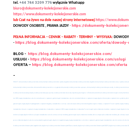
+44 744 3209 776
tel.
wyłącznie Whatsapp
biuro@dokumenty-kolekcjonerskie.com
https://www.dokumenty-kolekcjonerskie.com
lub Czat na żywo na dole naszej strony internetowej
https://www.dokume
https://dokumenty-kolekcjone
DOWODY OSOBISTE , PRAWA JAZDY
-
PEŁNA INFORMACJA – CENNIK – RABATY - TERMINY – WYSYŁKA:
DOWODY O
https://blog.dokumenty-kolekcjonerskie.com/oferta/dowody-
-
BLOG -
https://blog.dokumenty-kolekcjonerskie.com/
USŁUGI -
https://blog.dokumenty-kolekcjonerskie.com/uslugi
OFERTA –
https://blog.dokumenty-kolekcjonerskie.com/oferta
-
FRAZY - dokumenty kolekcjonerskie, dokumenty kolekcjonerskie opinie, legalne dokumenty kolekcjonerskie, legalne dokumenty kolekcjonerskie ceny i opinie, dok
dokumenty kolekcjonerskie, dokument kolekcjonerski vs oryginał, dokumenty kolekcjonerskie a prawo, dokumenty kolekcjonerskie prezenty , kolekcjonerski dowód 
kolekcjonerska karta pobytu, kolekcjonerskie paszporty, kolekcjonerskie dowody rejestracyjne, Kupno i oferta dokumentów kolekcjonerskich, kupno dokumentów k
do CKE, kupię świadectwo ukończenia liceum z wpisem, gdzie kupić świadectwo ukończenia technikum z wpisem, kupię dyplom licencjata z wpisem do systemu, ile
gdzie kupić, kupię dyplom pielęgniarki z wpisem legalny, świadectwo szkoły zawodowej kolekcjonerskie legalne, kupno matury z wpisem forum opinie, kupię maturę,
świadectwo liceum z wpisem, kupię świadectwo maturalne z wpisem CKE, kupię świadectwo maturalne forum, kupić wykształcenie średnie z wpisem, kupić dyplom magist
doktora, kupię dyplom lekarza, kupić świadectwo ukończenia szkoły średniej, gdzie kupić wykształcenie średnie, ile kosztuje wykształcenie średnie, jak zdobyć wyk
przez internet, dyplom ukończenia studiów gdzie kupić, dyplom magistra kupię, kupię świadectwo szkolne z wpisem, gdzie kupić świadectwo ukończenia szkoły śre
kolekcjonerskie Uniwersytet Jagielloński, dyplomy kolekcjonerskie Uniwersytet Warszawski, dyplomy kolekcjonerskie Uniwersytet SWPS, dyplomy kolekcjonerski