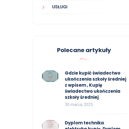
USŁUGI
Polecane artykuły
Gdzie kupić świadectwo
ukończenia szkoły średniej
z wpisem , Kupię
świadectwo ukończenia
szkoły średniej
30 marca, 2025
Dyplom technika
elektryka kupię, Dyplom