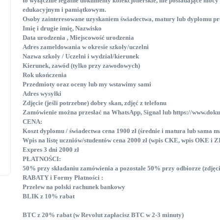
to wyłącznie legalne dokumenty kolekcjonerskie
, nie posiadające mocy
edukacyjnym i pamiątkowym.
Osoby zainteresowane uzyskaniem świadectwa, matury lub dyplomu pro
Imię i drugie imię, Nazwisko
Data urodzenia , Miejscowość urodzenia
Adres zameldowania w okresie szkoły/uczelni
Nazwa szkoły / Uczelni i wydział/kierunek
oferta
oferta
Kierunek, zawód (tylko przy zawodowych)
Rok ukończenia
Kupię dyplom licencjata z
Świadectwo uk
Przedmioty oraz oceny lub my wstawimy sami
Adres wysyłki
wpisem Dyplom magistra z
szkoły średniej 
Zdjęcie (jeśli potrzebne) dobry skan, zdjęć z telefonu
wpisem
Zamówienie można przesłać na WhatsApp, Signal lub https://www.do
06 września, 2025
CENA:
8 sierpnia, 2025
Koszt dyplomu / świadectwa cena 1900 zł (średnie i matura lub sama m
Wpis na listę uczniów/studentów cena 2000 zł (wpis CKE, wpis OKE i Z
Expres 3 dni 2000 zł
PŁATNOŚCI:
50% przy składaniu zamówienia a pozostałe 50% przy odbiorze (zdjęc
RABATY i Formy Płatności :
Przelew na polski rachunek bankowy
BLIK z 10% rabat
BTC z 20% rabat (w Revolut zapłacisz BTC w 2-3 minuty)