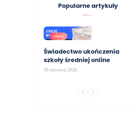
Popularne artykuły
oferta
kończenia
Świadectwo ukończenia
j online
szkoły średniej online
09 czerwca, 2026
1