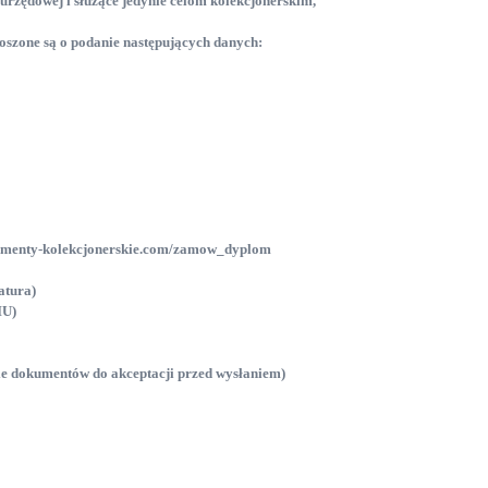
 urzędowej i służące jedynie celom kolekcjonerskim,
szone są o podanie następujących danych:
oferta
ończenia
Świadectwo ukończenia
online
szkoły średniej online
kumenty-kolekcjonerskie.com/zamow_dyplom
09 czerwca, 2026
atura)
IU)
ie dokumentów do akceptacji przed wysłaniem)