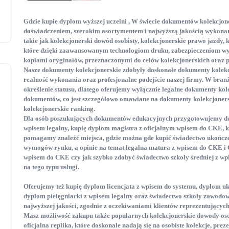
Gdzie kupie dyplom wyższej uczelni , W świecie dokumentów kolekcjon
doświadczeniem, szerokim asortymentem i najwyższą jakością wykona
takie jak kolekcjonerski dowód osobisty
, kolekcjonerskie prawo jazdy
, 
które dzięki zaawansowanym technologiom druku, zabezpieczeniom wyk
kopiami oryginałów, przeznaczonymi do celów kolekcjonerskich oraz
Nasze dokumenty kolekcjonerskie
zdobyły doskonałe dokumenty kolekc
realność wykonania oraz profesjonalne podejście naszej firmy. W bra
określenie statusu, dlatego oferujemy wyłącznie legalne dokumenty kol
dokumentów, co jest szczegółowo omawiane na dokumenty kolekcjoner
kolekcjonerskie ranking
.
Dla osób poszukujących dokumentów edukacyjnych przygotowujemy dop
wpisem legalny
, kupię dyplom magistra z oficjalnym wpisem do CKE
, 
pomagamy znaleźć miejsca, gdzie można gde kupić świadectwo ukończ
wymogów rynku, a opinie na temat legalna matura z wpisem do CKE i
wpisem do CKE
czy jak szybko zdobyć świadectwo szkoły średniej z w
na tego typu usługi.
Oferujemy też kupię dyplom licencjata z wpisem do systemu
, dyplom uk
dyplom pielęgniarki z wpisem legalny
oraz świadectwo szkoły zawodowe
najwyższej jakości, zgodnie z oczekiwaniami klientów reprezentującyc
Masz możliwość zakupu także popularnych kolekcjonerskie dowody oso
oficjalna replika
, które doskonale nadają się na osobiste kolekcje, pre