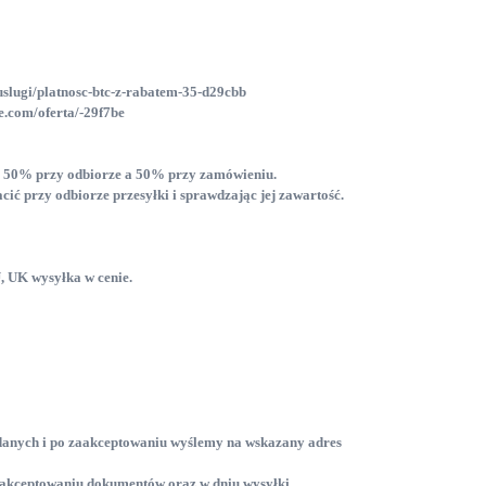
uslugi/platnosc-btc-z-rabatem-35-d29cbb
e.com/oferta/-29f7be
ć 50% przy odbiorze a 50% przy zamówieniu.
ć przy odbiorze przesyłki i sprawdzając jej zawartość.
, UK wysyłka w cenie.
danych i po zaakceptowaniu wyślemy na wskazany adres
zaakceptowaniu dokumentów oraz w dniu wysyłki