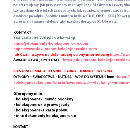
poinformujemy jak przy pomocy m.in. aplikacji M-Obywatel zweryfik
czy uzyskanych tytułach zawodowych, jak również wygenerować cyfrow
osobiście po odpis. [Średnie i matura będą w CKE, OKE i ZIU.] Nawet j
adres mail i numer telefonu, aby uzyskać dostęp do M-Obywatel.
-
KONTAKT
+44 744 3209 776
tylko WhatsApp
biuro@dokumenty-kolekcjonerskie.com
https://www.dokumenty-kolekcjonerskie.com
lub Czat na żywo na dole naszej strony internetowej
https://w
ŚWIADECTWA , DYPLOMY -
https://dokumenty-kolekcjonersk
PEŁNA INFORMACJA – CENNIK – RABATY - TERMINY – WYSYŁKA:
https:
DYPLOMY – ŚWIADECTWA – MATURA – WPIS DO SYSTEMU i inne -
kolekcjonerskie.com/oferta/swiadectwa---dyplomy---matura
-
Oferujemy m.in:
- kolekcjonerski dowód osobisty
- kolekcjonerskie prawo jazdy
- kolekcjonerska karta pobytu
- inne dokumenty kolekcjonerskie
-
KONTAKT