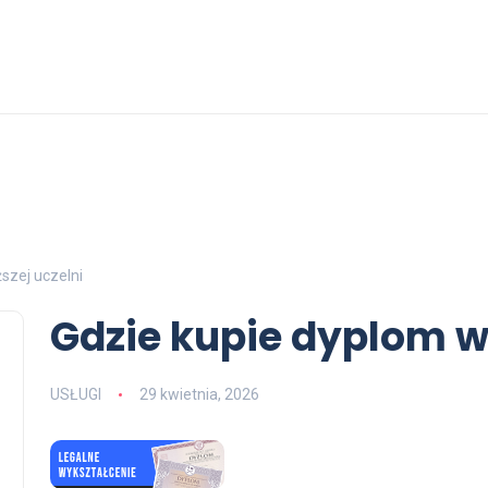
szej uczelni
Gdzie kupie dyplom w
USŁUGI
29 kwietnia, 2026