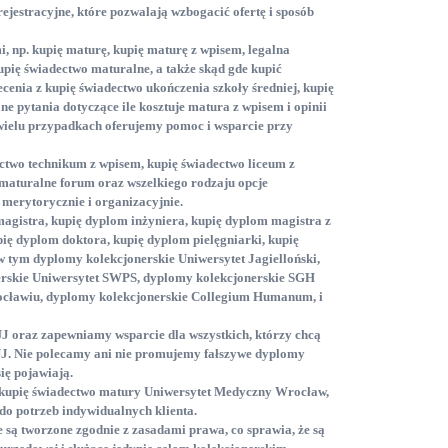
ejestracyjne
, które pozwalają wzbogacić ofertę i sposób
i, np. kupię maturę
, kupię maturę z wpisem
, legalna
kupię świadectwo maturalne
, a także skąd gde kupić
ecenia z kupię świadectwo ukończenia szkoły średniej
, kupię
e pytania dotyczące ile kosztuje matura z wpisem
i opinii
wielu przypadkach oferujemy pomoc i wsparcie przy
ectwo technikum z wpisem
, kupię świadectwo liceum z
 maturalne forum
oraz wszelkiego rodzaju opcje
 merytorycznie i organizacyjnie.
magistra
, kupię dyplom inżyniera
, kupię dyplom magistra z
pię dyplom doktora
, kupię dyplom pielęgniarki
, kupię
w tym dyplomy kolekcjonerskie Uniwersytet Jagielloński
,
erskie Uniwersytet SWPS
, dyplomy kolekcjonerskie SGH
ocławiu
, dyplomy kolekcjonerskie Collegium Humanum
, i
UJ
oraz zapewniamy wsparcie dla wszystkich, którzy chcą
UJ
. Nie polecamy ani nie promujemy fałszywe dyplomy
się pojawiają.
 kupię świadectwo matury Uniwersytet Medyczny Wrocław
,
o potrzeb indywidualnych klienta.
 są tworzone zgodnie z zasadami prawa, co sprawia, że są