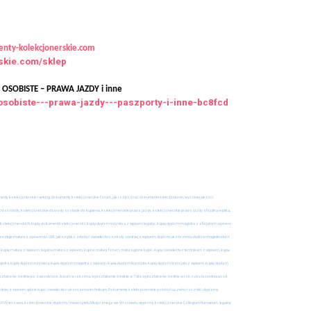
nty-kolekcjonerskie.com
rskie.com/sklep
SOBISTE – PRAWA JAZDY i inne
osobiste---prawa-jazdy---paszporty-i-inne-bc8fcd
umenty kolekcjonerskie ranking, dokumenty kolekcjonerskie forum, jak rozpoznać dokument kolekcjonerski, wysokiej jakości
osobisty, kolekcjonerskie dowody osobiste do kupienia, kolekcjonerskie prawo jazdy, kolekcjonerskie prawo jazdy oficjalna replika,
olekcjonerskich, kupię dokument kolekcjonerski , kupię dyplom inżyniera z wpisem legalny, kupię dyplom magistra z oficjalnym wpisem
 kosztuje matura z wpisem do CKE, jak szybko zdobyć świadectwo szkoły średniej z wpisem, dyplom ukończenia studiów magisterskich
 kupię maturę z wpisem, legalna matura z wpisem, kupno matury forum, matura gdzie kupić, kupię świadectwo technikum z wpisem, kupię
ra, kupię dyplom inżyniera, kupię dyplom magistra z wpisem, kupię dyplom licencjata, kupię dyplom licencjata z wpisem, kupię dyplom
ształcenie średnie po zawodówce, liceum w rok cena, wykształcenie średnie w 7 dni, wykształcenie średnie w rok, szkoła średnia w rok
dniej z wpisem, gdzie kupić świadectwo ukończenia technikum, Dokumenty kolekcjonerskie polskich uczelni i roczniki , dyplomy
e SGH Warszawa, kolekcjonerskie dyplomy Uniwersytetu Medycznego we Wrocławiu, dyplomy kolekcjonerskie Collegium Humanum, legalne