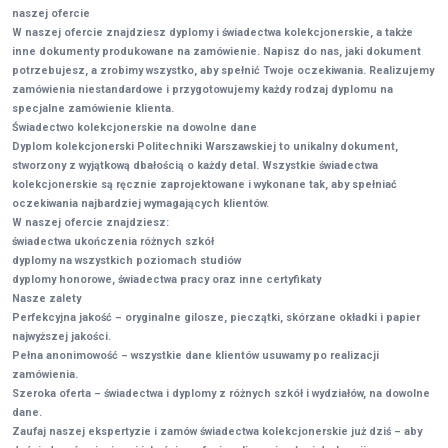
naszej ofercie
W naszej ofercie znajdziesz dyplomy i świadectwa kolekcjonerskie, a także
inne dokumenty produkowane na zamówienie. Napisz do nas, jaki dokument
potrzebujesz, a zrobimy wszystko, aby spełnić Twoje oczekiwania. Realizujemy
zamówienia niestandardowe i przygotowujemy każdy rodzaj dyplomu na
specjalne zamówienie klienta.
Świadectwo kolekcjonerskie na dowolne dane
Dyplom kolekcjonerski Politechniki Warszawskiej to unikalny dokument,
stworzony z wyjątkową dbałością o każdy detal. Wszystkie świadectwa
kolekcjonerskie są ręcznie zaprojektowane i wykonane tak, aby spełniać
oczekiwania najbardziej wymagających klientów.
W naszej ofercie znajdziesz:
świadectwa ukończenia różnych szkół
dyplomy na wszystkich poziomach studiów
dyplomy honorowe, świadectwa pracy oraz inne certyfikaty
Nasze zalety
Perfekcyjna jakość – oryginalne gilosze, pieczątki, skórzane okładki i papier
najwyższej jakości.
Pełna anonimowość – wszystkie dane klientów usuwamy po realizacji
zamówienia.
Szeroka oferta – świadectwa i dyplomy z różnych szkół i wydziałów, na dowolne
dane.
Zaufaj naszej ekspertyzie i zamów świadectwa kolekcjonerskie już dziś – aby