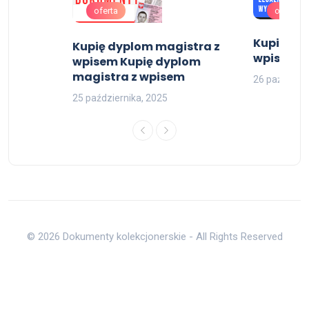
oferta
oferta
Kupię dy
ia
Kupię dyplom magistra z
wpisem , 
skich
wpisem Kupię dyplom
magistra z wpisem
26 październ
25 października, 2025
© 2026 Dokumenty kolekcjonerskie - All Rights Reserved
Do góry