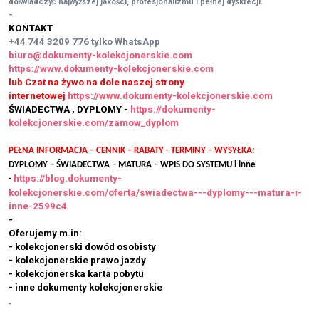
doświadczyć najwyższej jakości, profesjonalizmu i pełnej dyskrecji.
-
KONTAKT
+44 744 3209 776
tylko WhatsApp
biuro@dokumenty-kolekcjonerskie.com
https://www.dokumenty-kolekcjonerskie.com
lub Czat na żywo na dole naszej strony
internetowej
https://www.dokumenty-kolekcjonerskie.com
ŚWIADECTWA , DYPLOMY -
https://dokumenty-
kolekcjonerskie.com/zamow_dyplom
PEŁNA INFORMACJA – CENNIK – RABATY - TERMINY – WYSYŁKA:
DYPLOMY – ŚWIADECTWA – MATURA – WPIS DO SYSTEMU i inne
https://blog.dokumenty-
-
kolekcjonerskie.com/oferta/swiadectwa---dyplomy---matura-i-
inne-2599c4
-
Oferujemy m.in:
- kolekcjonerski dowód osobisty
- kolekcjonerskie prawo jazdy
- kolekcjonerska karta pobytu
- inne dokumenty kolekcjonerskie
-