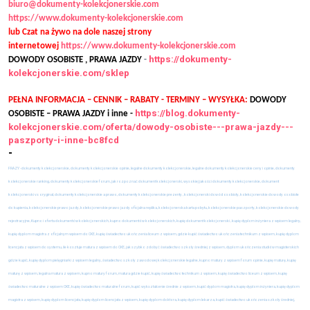
biuro@dokumenty-kolekcjonerskie.com
https://www.dokumenty-kolekcjonerskie.com
lub Czat na żywo na dole naszej strony
internetowej
https://www.dokumenty-kolekcjonerskie.com
https://dokumenty-
DOWODY OSOBISTE , PRAWA JAZDY
-
kolekcjonerskie.com/sklep
PEŁNA INFORMACJA – CENNIK – RABATY - TERMINY – WYSYŁKA:
DOWODY
https://blog.dokumenty-
OSOBISTE – PRAWA JAZDY i inne -
kolekcjonerskie.com/oferta/dowody-osobiste---prawa-jazdy---
paszporty-i-inne-bc8fcd
-
FRAZY - dokumenty kolekcjonerskie, dokumenty kolekcjonerskie opinie, legalne dokumenty kolekcjonerskie, legalne dokumenty kolekcjonerskie ceny i opinie, dokumenty
kolekcjonerskie ranking, dokumenty kolekcjonerskie forum, jak rozpoznać dokument kolekcjonerski, wysokiej jakości dokumenty kolekcjonerskie, dokument
kolekcjonerski vs oryginał, dokumenty kolekcjonerskie a prawo, dokumenty kolekcjonerskie prezenty , kolekcjonerski dowód osobisty, kolekcjonerskie dowody osobiste
do kupienia, kolekcjonerskie prawo jazdy, kolekcjonerskie prawo jazdy oficjalna replika, kolekcjonerska karta pobytu, kolekcjonerskie paszporty, kolekcjonerskie dowody
rejestracyjne, Kupno i oferta dokumentów kolekcjonerskich, kupno dokumentów kolekcjonerskich, kupię dokument kolekcjonerski , kupię dyplom inżyniera z wpisem legalny,
kupię dyplom magistra z oficjalnym wpisem do CKE, kupię świadectwo ukończenia liceum z wpisem, gdzie kupić świadectwo ukończenia technikum z wpisem, kupię dyplom
licencjata z wpisem do systemu, ile kosztuje matura z wpisem do CKE, jak szybko zdobyć świadectwo szkoły średniej z wpisem, dyplom ukończenia studiów magisterskich
gdzie kupić, kupię dyplom pielęgniarki z wpisem legalny, świadectwo szkoły zawodowej kolekcjonerskie legalne, kupno matury z wpisem forum opinie, kupię maturę, kupię
maturę z wpisem, legalna matura z wpisem, kupno matury forum, matura gdzie kupić, kupię świadectwo technikum z wpisem, kupię świadectwo liceum z wpisem, kupię
świadectwo maturalne z wpisem CKE, kupię świadectwo maturalne forum, kupić wykształcenie średnie z wpisem, kupić dyplom magistra, kupię dyplom inżyniera, kupię dyplom
magistra z wpisem, kupię dyplom licencjata, kupię dyplom licencjata z wpisem, kupię dyplom doktora, kupię dyplom lekarza, kupić świadectwo ukończenia szkoły średniej,