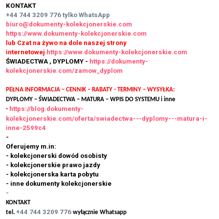
KONTAKT
+44 744 3209 776
tylko WhatsApp
biuro@dokumenty-kolekcjonerskie.com
https://www.dokumenty-kolekcjonerskie.com
lub Czat na żywo na dole naszej strony
internetowej
https://www.dokumenty-kolekcjonerskie.com
ŚWIADECTWA , DYPLOMY -
https://dokumenty-
kolekcjonerskie.com/zamow_dyplom
PEŁNA INFORMACJA – CENNIK – RABATY - TERMINY – WYSYŁKA:
DYPLOMY – ŚWIADECTWA – MATURA – WPIS DO SYSTEMU i inne
https://blog.dokumenty-
-
kolekcjonerskie.com/oferta/swiadectwa---dyplomy---matura-i-
inne-2599c4
-
Oferujemy m.in:
- kolekcjonerski dowód osobisty
- kolekcjonerskie prawo jazdy
- kolekcjonerska karta pobytu
- inne dokumenty kolekcjonerskie
-
KONTAKT
+44 744 3209 776
tel.
wyłącznie Whatsapp