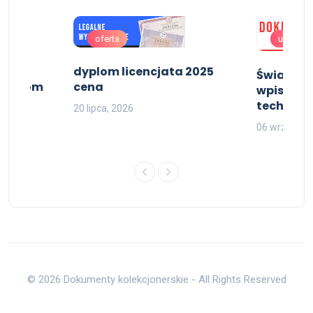
oferta
uslugi
 SGH
dyplom licencjata 2025
Świadect
 dyplom
cena
wpisem, 
nika
techniku
20 lipca, 2026
06 września
© 2026 Dokumenty kolekcjonerskie - All Rights Reserved