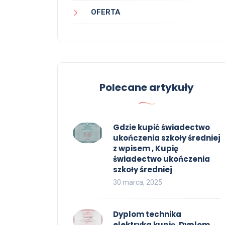
OFERTA
Polecane artykuły
Gdzie kupić świadectwo
ukończenia szkoły średniej
z wpisem , Kupię
świadectwo ukończenia
szkoły średniej
30 marca, 2025
Dyplom technika
elektryka kupię, Dyplom