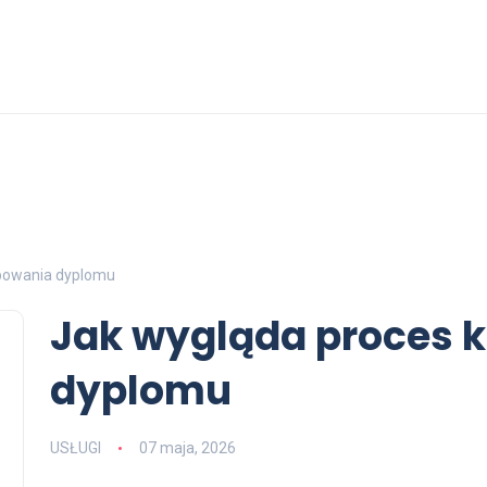
powania dyplomu
Jak wygląda proces 
dyplomu
USŁUGI
07 maja, 2026