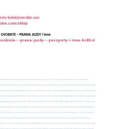
nty-kolekcjonerskie.com
rskie.com/sklep
oferta
SOBISTE – PRAWA JAZDY i inne
osobiste---prawa-jazdy---paszporty-i-inne-bc8fcd
zdy, Kupie
Dowód osobisty
kolekcjonerski
.
30 października, 2025
umenty kolekcjonerskie ranking, dokumenty kolekcjonerskie forum, jak rozpoznać dokument kolekcjonerski, wysokiej jakości
osobisty, kolekcjonerskie dowody osobiste do kupienia, kolekcjonerskie prawo jazdy, kolekcjonerskie prawo jazdy oficjalna replika,
olekcjonerskich, kupię dokument kolekcjonerski , kupię dyplom inżyniera z wpisem legalny, kupię dyplom magistra z oficjalnym wpisem
 kosztuje matura z wpisem do CKE, jak szybko zdobyć świadectwo szkoły średniej z wpisem, dyplom ukończenia studiów magisterskich
 kupię maturę z wpisem, legalna matura z wpisem, kupno matury forum, matura gdzie kupić, kupię świadectwo technikum z wpisem, kupię
ra, kupię dyplom inżyniera, kupię dyplom magistra z wpisem, kupię dyplom licencjata, kupię dyplom licencjata z wpisem, kupię dyplom
ształcenie średnie po zawodówce, liceum w rok cena, wykształcenie średnie w 7 dni, wykształcenie średnie w rok, szkoła średnia w rok
dniej z wpisem, gdzie kupić świadectwo ukończenia technikum, Dokumenty kolekcjonerskie polskich uczelni i roczniki , dyplomy
e SGH Warszawa, kolekcjonerskie dyplomy Uniwersytetu Medycznego we Wrocławiu, dyplomy kolekcjonerskie Collegium Humanum, legalne
rskie polskich uczelni wyższych, fałszywe dyplomy Uniwersytet Warszawski, kupię dyplom Uniwersytet Jagielloński , kupię świadectwo