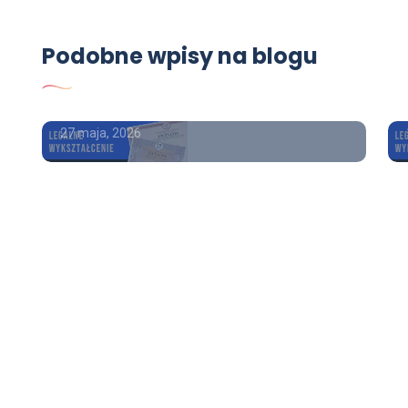
USŁUGI
Podobne wpisy na blogu
Dyplom kolekcjonerski z
wpisem
27 maja, 2026