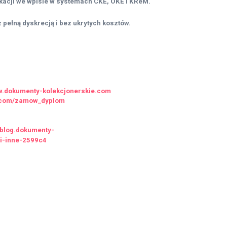
acji we wpisie w systemach CKE, OKE i KReM.
 pełną dyskrecją i bez ukrytych kosztów.
ww.dokumenty-kolekcjonerskie.com
ie.com/zamow_dyplom
//blog.dokumenty-
-i-inne-2599c4