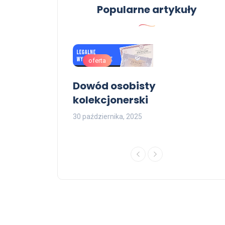
Popularne artykuły
oferta
azdy, Kupie
Dowód osobisty
kolekcjonerski
e.
30 października, 2025
3