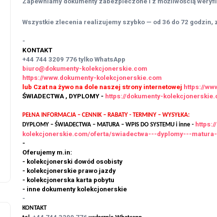
Zapewniamy dokumenty zabezpieczone i z możliwością weryfik
Wszystkie zlecenia realizujemy szybko — od 36 do 72 godzin, z
-
KONTAKT
+44 744 3209 776
tylko WhatsApp
biuro@dokumenty-kolekcjonerskie.com
https://www.dokumenty-kolekcjonerskie.com
lub Czat na żywo na dole naszej strony internetowej
https://w
ŚWIADECTWA , DYPLOMY -
https://dokumenty-kolekcjonersk
PEŁNA INFORMACJA – CENNIK – RABATY - TERMINY – WYSYŁKA:
https:
DYPLOMY – ŚWIADECTWA – MATURA – WPIS DO SYSTEMU i inne -
kolekcjonerskie.com/oferta/swiadectwa---dyplomy---matura
-
Oferujemy m.in:
- kolekcjonerski dowód osobisty
- kolekcjonerskie prawo jazdy
- kolekcjonerska karta pobytu
- inne dokumenty kolekcjonerskie
-
KONTAKT