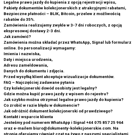
Legalne prawo jazdy do kupienia z opcją rejestracji wpisu,
Pakiety dokumentów kolekcjonerskich z atrakcyjnymi rabatami,
Bezpieczne płatności – BLIK, Bitcoin, przelew z możliwością
rabatów do 35%.
Zamówienia realizujemy zwykle w 3-7 dni roboczych, z opcją
ekspresowej dostawy 2-3 dni.
Jak zamówić?
Zamówienia można składać przez WhatsApp, Signal lub formularz
online. Do personalizacji wymagamy:
Imienia i nazwiska,
Daty i miejsca urodzenia,
Adresu zameldowania,
Danych do dokumentu i zdjęcia.
Przed wysyłką klient akceptuje wizualizacje dokumentów.
FAQ – Najczęściej zadawane pytania
Czy kolekcjonerski dowód osobisty jest legalny?
Gdzie można kupić prawo jazdy z wpisem do rejestru?
Jak szybko można otrzymać legalne prawo jazdy do kupienia?
Co zrobić w razie błędu w dokumencie?
Jak odróżnić dokument kolekcjonerski od prawdziwego?
Kontakt i wsparcie klienta
Jesteśmy pod numerem WhatsApp i Signal +44 075 857 25 964
oraz e-mailem biuro@dokumenty-kolekcjonerskie.com. Na
stronie oferujemy również czat na żywo z naszymi specjalistami.