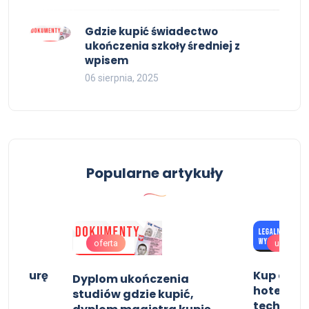
Gdzie kupić świadectwo
ukończenia szkoły średniej z
wpisem
06 sierpnia, 2025
Popularne artykuły
oferta
uslugi
ę maturę
Kup dypl
Dyplom ukończenia
hotelarst
studiów gdzie kupić,
technika