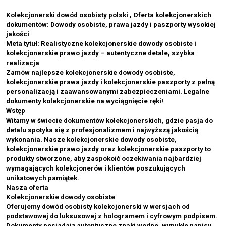
Kolekcjonerski dowód osobisty polski , Oferta kolekcjonerskich
dokumentów: Dowody osobiste, prawa jazdy i paszporty wysokiej
jakości
Meta tytuł: Realistyczne kolekcjonerskie dowody osobiste i
kolekcjonerskie prawo jazdy – autentyczne detale, szybka
realizacja
Zamów najlepsze kolekcjonerskie dowody osobiste,
kolekcjonerskie prawa jazdy i kolekcjonerskie paszporty z pełną
personalizacją i zaawansowanymi zabezpieczeniami. Legalne
dokumenty kolekcjonerskie na wyciągnięcie ręki!
Wstęp
Witamy w świecie dokumentów kolekcjonerskich, gdzie pasja do
detalu spotyka się z profesjonalizmem i najwyższą jakością
wykonania. Nasze kolekcjonerskie dowody osobiste,
kolekcjonerskie prawo jazdy oraz kolekcjonerskie paszporty to
produkty stworzone, aby zaspokoić oczekiwania najbardziej
wymagających kolekcjonerów i klientów poszukujących
unikatowych pamiątek.
Nasza oferta
Kolekcjonerskie dowody osobiste
Oferujemy dowód osobisty kolekcjonerski w wersjach od
podstawowej do luksusowej z hologramem i cyfrowym podpisem.
Dokumenty posiadają autentyczne znaki wodne, wypukłe napisy