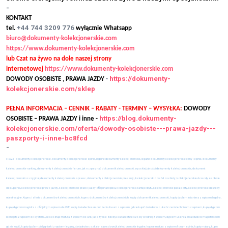
-
KONTAKT
+44 744 3209 776
tel.
wyłącznie Whatsapp
biuro@dokumenty-kolekcjonerskie.com
https://www.dokumenty-kolekcjonerskie.com
lub Czat na żywo na dole naszej strony
internetowej
https://www.dokumenty-kolekcjonerskie.com
https://dokumenty-
DOWODY OSOBISTE , PRAWA JAZDY
-
kolekcjonerskie.com/sklep
PEŁNA INFORMACJA – CENNIK – RABATY - TERMINY – WYSYŁKA:
DOWODY
https://blog.dokumenty-
OSOBISTE – PRAWA JAZDY i inne -
kolekcjonerskie.com/oferta/dowody-osobiste---prawa-jazdy---
paszporty-i-inne-bc8fcd
-
FRAZY - dokumenty kolekcjonerskie, dokumenty kolekcjonerskie opinie, legalne dokumenty kolekcjonerskie, legalne dokumenty kolekcjonerskie ceny i opinie, dokumenty
kolekcjonerskie ranking, dokumenty kolekcjonerskie forum, jak rozpoznać dokument kolekcjonerski, wysokiej jakości dokumenty kolekcjonerskie, dokument
kolekcjonerski vs oryginał, dokumenty kolekcjonerskie a prawo, dokumenty kolekcjonerskie prezenty , kolekcjonerski dowód osobisty, kolekcjonerskie dowody osobiste
do kupienia, kolekcjonerskie prawo jazdy, kolekcjonerskie prawo jazdy oficjalna replika, kolekcjonerska karta pobytu, kolekcjonerskie paszporty, kolekcjonerskie dowody
rejestracyjne, Kupno i oferta dokumentów kolekcjonerskich, kupno dokumentów kolekcjonerskich, kupię dokument kolekcjonerski , kupię dyplom inżyniera z wpisem legalny,
kupię dyplom magistra z oficjalnym wpisem do CKE, kupię świadectwo ukończenia liceum z wpisem, gdzie kupić świadectwo ukończenia technikum z wpisem, kupię dyplom
licencjata z wpisem do systemu, ile kosztuje matura z wpisem do CKE, jak szybko zdobyć świadectwo szkoły średniej z wpisem, dyplom ukończenia studiów magisterskich
gdzie kupić, kupię dyplom pielęgniarki z wpisem legalny, świadectwo szkoły zawodowej kolekcjonerskie legalne, kupno matury z wpisem forum opinie, kupię maturę, kupię