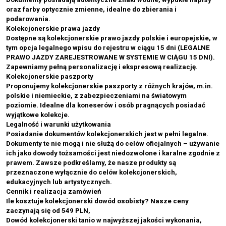
oraz farby optycznie zmienne, idealne do zbierania i
podarowania.
Kolekcjonerskie prawa jazdy
Dostępne są kolekcjonerskie prawo jazdy polskie i europejskie, w
tym opcja legalnego wpisu do rejestru w ciągu 15 dni (LEGALNE
PRAWO JAZDY ZAREJESTROWANE W SYSTEMIE W CIĄGU 15 DNI).
Zapewniamy pełną personalizację i ekspresową realizację.
Kolekcjonerskie paszporty
Proponujemy kolekcjonerskie paszporty z różnych krajów, m.in.
polskie i niemieckie, z zabezpieczeniami na światowym
poziomie. Idealne dla koneserów i osób pragnących posiadać
wyjątkowe kolekcje.
Legalność i warunki użytkowania
Posiadanie dokumentów kolekcjonerskich jest w pełni legalne.
Dokumenty te nie mogą i nie służą do celów oficjalnych – używanie
ich jako dowody tożsamości jest niedozwolone i karalne zgodnie z
prawem. Zawsze podkreślamy, że nasze produkty są
przeznaczone wyłącznie do celów kolekcjonerskich,
edukacyjnych lub artystycznych.
Cennik i realizacja zamówień
Ile kosztuje kolekcjonerski dowód osobisty? Nasze ceny
zaczynają się od 549 PLN,
Dowód kolekcjonerski tanio w najwyższej jakości wykonania,