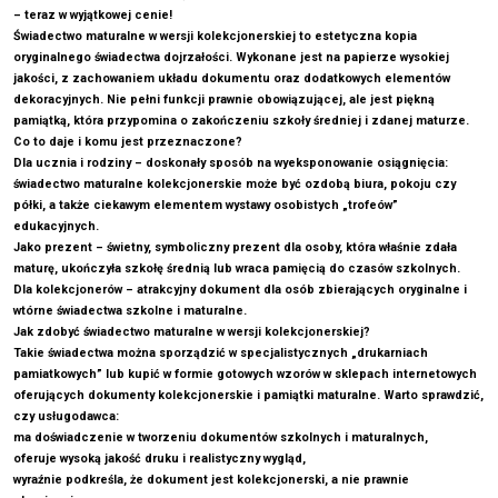
– teraz w wyjątkowej cenie!
Świadectwo maturalne w wersji kolekcjonerskiej to estetyczna kopia
oryginalnego świadectwa dojrzałości. Wykonane jest na papierze wysokiej
jakości, z zachowaniem układu dokumentu oraz dodatkowych elementów
dekoracyjnych. Nie pełni funkcji prawnie obowiązującej, ale jest piękną
pamiątką, która przypomina o zakończeniu szkoły średniej i zdanej maturze.
Co to daje i komu jest przeznaczone?
Dla ucznia i rodziny – doskonały sposób na wyeksponowanie osiągnięcia:
świadectwo maturalne kolekcjonerskie może być ozdobą biura, pokoju czy
półki, a także ciekawym elementem wystawy osobistych „trofeów”
edukacyjnych.
Jako prezent – świetny, symboliczny prezent dla osoby, która właśnie zdała
maturę, ukończyła szkołę średnią lub wraca pamięcią do czasów szkolnych.
Dla kolekcjonerów – atrakcyjny dokument dla osób zbierających oryginalne i
wtórne świadectwa szkolne i maturalne.
Jak zdobyć świadectwo maturalne w wersji kolekcjonerskiej?
Takie świadectwa można sporządzić w specjalistycznych „drukarniach
pamiatkowych” lub kupić w formie gotowych wzorów w sklepach internetowych
oferujących dokumenty kolekcjonerskie i pamiątki maturalne. Warto sprawdzić,
czy usługodawca:
ma doświadczenie w tworzeniu dokumentów szkolnych i maturalnych,
oferuje wysoką jakość druku i realistyczny wygląd,
wyraźnie podkreśla, że dokument jest kolekcjonerski, a nie prawnie