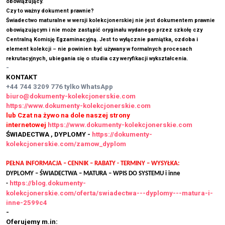
obowiązujący.
Czy to ważny dokument prawnie?
Świadectwo maturalne w wersji kolekcjonerskiej nie jest dokumentem prawnie
obowiązującym i nie może zastąpić oryginału wydanego przez szkołę czy
Centralną Komisję Egzaminacyjną. Jest to wyłącznie pamiątka, ozdoba i
element kolekcji – nie powinien być używany w formalnych procesach
rekrutacyjnych, ubiegania się o studia czy weryfikacji wykształcenia.
-
KONTAKT
+44 744 3209 776
tylko WhatsApp
biuro@dokumenty-kolekcjonerskie.com
https://www.dokumenty-kolekcjonerskie.com
lub Czat na żywo na dole naszej strony
internetowej
https://www.dokumenty-kolekcjonerskie.com
ŚWIADECTWA , DYPLOMY -
https://dokumenty-
kolekcjonerskie.com/zamow_dyplom
PEŁNA INFORMACJA – CENNIK – RABATY - TERMINY – WYSYŁKA:
DYPLOMY – ŚWIADECTWA – MATURA – WPIS DO SYSTEMU i inne
https://blog.dokumenty-
-
kolekcjonerskie.com/oferta/swiadectwa---dyplomy---matura-i-
inne-2599c4
-
Oferujemy m.in: