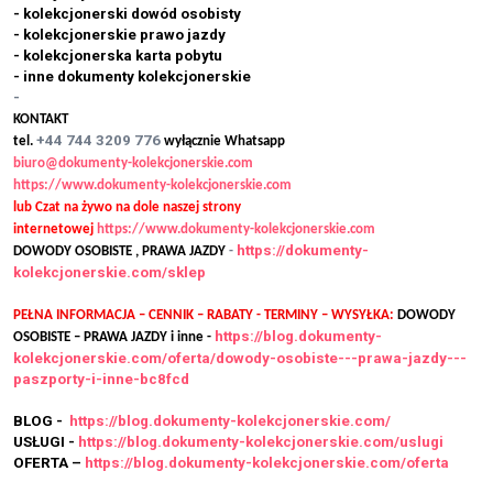
- kolekcjonerski dowód osobisty
- kolekcjonerskie prawo jazdy
- kolekcjonerska karta pobytu
- inne dokumenty kolekcjonerskie
-
KONTAKT
+44 744 3209 776
tel.
wyłącznie Whatsapp
biuro@dokumenty-kolekcjonerskie.com
https://www.dokumenty-kolekcjonerskie.com
lub Czat na żywo na dole naszej strony
internetowej
https://www.dokumenty-kolekcjonerskie.com
https://dokumenty-
DOWODY OSOBISTE , PRAWA JAZDY
-
kolekcjonerskie.com/sklep
PEŁNA INFORMACJA – CENNIK – RABATY - TERMINY – WYSYŁKA:
DOWODY
https://blog.dokumenty-
OSOBISTE – PRAWA JAZDY i inne -
kolekcjonerskie.com/oferta/dowody-osobiste---prawa-jazdy---
paszporty-i-inne-bc8fcd
BLOG -
https://blog.dokumenty-kolekcjonerskie.com/
USŁUGI -
https://blog.dokumenty-kolekcjonerskie.com/uslugi
OFERTA –
https://blog.dokumenty-kolekcjonerskie.com/oferta