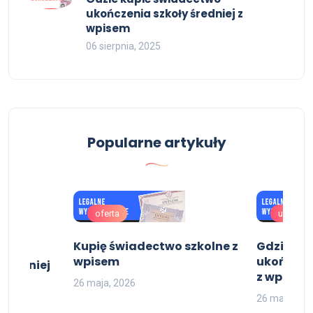
ukończenia szkoły średniej z
wpisem
06 sierpnia, 2025
Popularne artykuły
oferta
uslugi
Kupię świadectwo szkolne z
Gdzie ku
wpisem
ukończeni
 średniej
z wpisem
26 maja, 2026
26 maja, 20