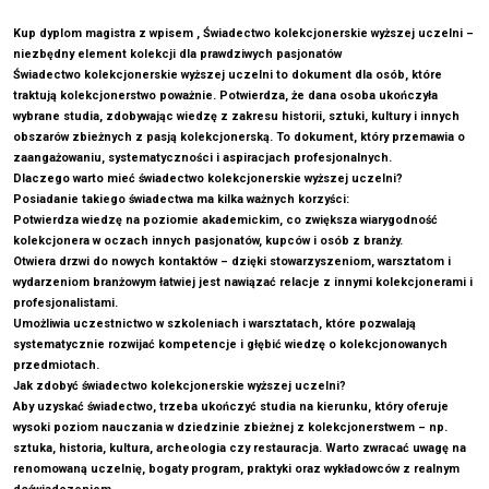
Kup dyplom magistra z wpisem , Świadectwo kolekcjonerskie wyższej uczelni –
niezbędny element kolekcji dla prawdziwych pasjonatów
Świadectwo kolekcjonerskie wyższej uczelni to dokument dla osób, które
traktują kolekcjonerstwo poważnie. Potwierdza, że dana osoba ukończyła
wybrane studia, zdobywając wiedzę z zakresu historii, sztuki, kultury i innych
obszarów zbieżnych z pasją kolekcjonerską. To dokument, który przemawia o
zaangażowaniu, systematyczności i aspiracjach profesjonalnych.
Dlaczego warto mieć świadectwo kolekcjonerskie wyższej uczelni?
Posiadanie takiego świadectwa ma kilka ważnych korzyści:
Potwierdza wiedzę na poziomie akademickim, co zwiększa wiarygodność
kolekcjonera w oczach innych pasjonatów, kupców i osób z branży.
Otwiera drzwi do nowych kontaktów – dzięki stowarzyszeniom, warsztatom i
wydarzeniom branżowym łatwiej jest nawiązać relacje z innymi kolekcjonerami i
profesjonalistami.
Umożliwia uczestnictwo w szkoleniach i warsztatach, które pozwalają
systematycznie rozwijać kompetencje i głębić wiedzę o kolekcjonowanych
przedmiotach.
Jak zdobyć świadectwo kolekcjonerskie wyższej uczelni?
Aby uzyskać świadectwo, trzeba ukończyć studia na kierunku, który oferuje
wysoki poziom nauczania w dziedzinie zbieżnej z kolekcjonerstwem – np.
sztuka, historia, kultura, archeologia czy restauracja. Warto zwracać uwagę na
renomowaną uczelnię, bogaty program, praktyki oraz wykładowców z realnym