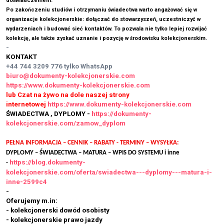
doświadczeniem.
Po zakończeniu studiów i otrzymaniu świadectwa warto angażować się w
organizacje kolekcjonerskie: dołączać do stowarzyszeń, uczestniczyć w
wydarzeniach i budować sieć kontaktów. To pozwala nie tylko lepiej rozwijać
kolekcję, ale także zyskać uznanie i pozycję w środowisku kolekcjonerskim.
-
KONTAKT
+44 744 3209 776
tylko WhatsApp
biuro@dokumenty-kolekcjonerskie.com
https://www.dokumenty-kolekcjonerskie.com
lub Czat na żywo na dole naszej strony
internetowej
https://www.dokumenty-kolekcjonerskie.com
ŚWIADECTWA , DYPLOMY -
https://dokumenty-
kolekcjonerskie.com/zamow_dyplom
PEŁNA INFORMACJA – CENNIK – RABATY - TERMINY – WYSYŁKA:
DYPLOMY – ŚWIADECTWA – MATURA – WPIS DO SYSTEMU i inne
https://blog.dokumenty-
-
kolekcjonerskie.com/oferta/swiadectwa---dyplomy---matura-i-
inne-2599c4
-
Oferujemy m.in:
- kolekcjonerski dowód osobisty
- kolekcjonerskie prawo jazdy