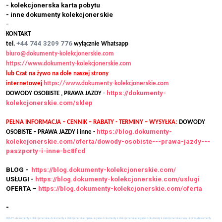
- kolekcjonerska karta pobytu
- inne dokumenty kolekcjonerskie
-
KONTAKT
+44 744 3209 776
tel.
wyłącznie Whatsapp
biuro@dokumenty-kolekcjonerskie.com
https://www.dokumenty-kolekcjonerskie.com
lub Czat na żywo na dole naszej strony
internetowej
https://www.dokumenty-kolekcjonerskie.com
https://dokumenty-
DOWODY OSOBISTE , PRAWA JAZDY
-
kolekcjonerskie.com/sklep
PEŁNA INFORMACJA – CENNIK – RABATY - TERMINY – WYSYŁKA:
DOWODY
https://blog.dokumenty-
OSOBISTE – PRAWA JAZDY i inne -
kolekcjonerskie.com/oferta/dowody-osobiste---prawa-jazdy---
paszporty-i-inne-bc8fcd
BLOG -
https://blog.dokumenty-kolekcjonerskie.com/
USŁUGI -
https://blog.dokumenty-kolekcjonerskie.com/uslugi
OFERTA –
https://blog.dokumenty-kolekcjonerskie.com/oferta
-
FRAZY - dokumenty kolekcjonerskie, dokumenty kolekcjonerskie opinie, legalne dokumenty kolekcjonerskie, legalne dokumenty kolekcjonerskie ceny i opinie, dokumenty