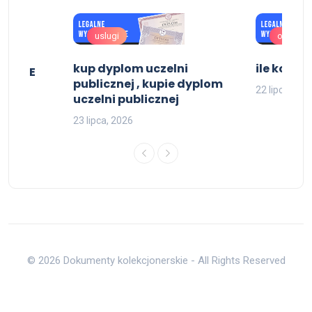
uslugi
oferta
kup dyplom uczelni
ile koszt
do CKE
publicznej , kupie dyplom
22 lipca, 202
uczelni publicznej
23 lipca, 2026
© 2026 Dokumenty kolekcjonerskie - All Rights Reserved
Do góry