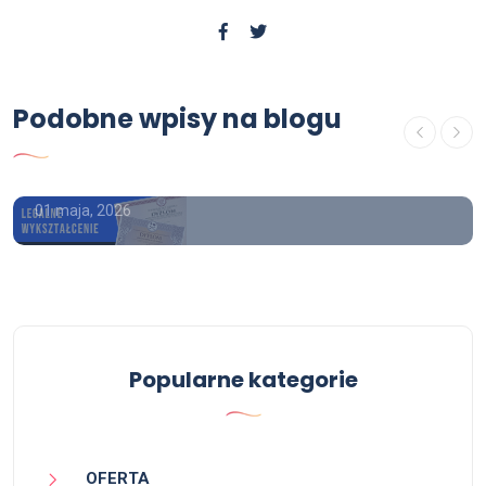
Podobne wpisy na blogu
USŁUGI
Kup dyplom uczelni Warszawa
01 maja, 2026
Popularne kategorie
OFERTA