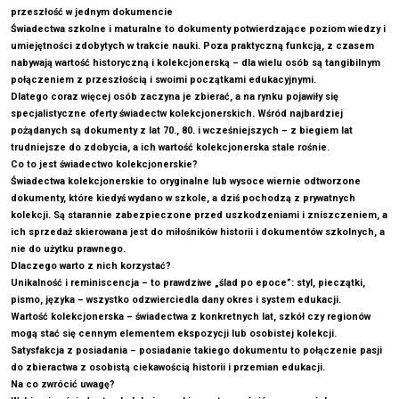
przeszłość w jednym dokumencie
Świadectwa szkolne i maturalne to dokumenty potwierdzające poziom wiedzy i
umiejętności zdobytych w trakcie nauki. Poza praktyczną funkcją, z czasem
nabywają wartość historyczną i kolekcjonerską – dla wielu osób są tangibilnym
połączeniem z przeszłością i swoimi początkami edukacyjnymi.
Dlatego coraz więcej osób zaczyna je zbierać, a na rynku pojawiły się
specjalistyczne oferty świadectw kolekcjonerskich. Wśród najbardziej
pożądanych są dokumenty z lat 70., 80. i wcześniejszych – z biegiem lat
trudniejsze do zdobycia, a ich wartość kolekcjonerska stale rośnie.
Co to jest świadectwo kolekcjonerskie?
Świadectwa kolekcjonerskie to oryginalne lub wysoce wiernie odtworzone
dokumenty, które kiedyś wydano w szkole, a dziś pochodzą z prywatnych
kolekcji. Są starannie zabezpieczone przed uszkodzeniami i zniszczeniem, a
ich sprzedaż skierowana jest do miłośników historii i dokumentów szkolnych, a
nie do użytku prawnego.
Dlaczego warto z nich korzystać?
Unikalność i reminiscencja – to prawdziwe „ślad po epoce”: styl, pieczątki,
pismo, języka – wszystko odzwierciedla dany okres i system edukacji.
Wartość kolekcjonerska – świadectwa z konkretnych lat, szkół czy regionów
mogą stać się cennym elementem ekspozycji lub osobistej kolekcji.
Satysfakcja z posiadania – posiadanie takiego dokumentu to połączenie pasji
do zbieractwa z osobistą ciekawością historii i przemian edukacji.
Na co zwrócić uwagę?