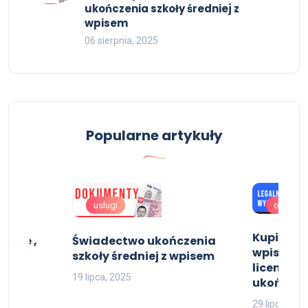
ukończenia szkoły średniej z
wpisem
06 sierpnia, 2025
Popularne artykuły
uslugi
oferta
Kupię dy
Kupie ,
Świadectwo ukończenia
wpisem, 
pie.
szkoły średniej z wpisem
licencjat
19 lipca, 2025
ukończen
29 lipca, 202