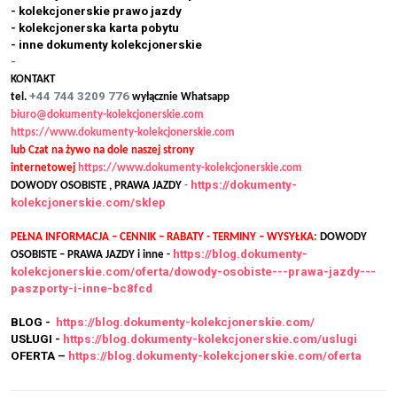
- kolekcjonerskie prawo jazdy
- kolekcjonerska karta pobytu
- inne dokumenty kolekcjonerskie
-
KONTAKT
+44 744 3209 776
tel.
wyłącznie Whatsapp
biuro@dokumenty-kolekcjonerskie.com
https://www.dokumenty-kolekcjonerskie.com
lub Czat na żywo na dole naszej strony
internetowej
https://www.dokumenty-kolekcjonerskie.com
https://dokumenty-
DOWODY OSOBISTE , PRAWA JAZDY
-
kolekcjonerskie.com/sklep
PEŁNA INFORMACJA – CENNIK – RABATY - TERMINY – WYSYŁKA:
DOWODY
https://blog.dokumenty-
OSOBISTE – PRAWA JAZDY i inne -
kolekcjonerskie.com/oferta/dowody-osobiste---prawa-jazdy---
paszporty-i-inne-bc8fcd
BLOG -
https://blog.dokumenty-kolekcjonerskie.com/
USŁUGI -
https://blog.dokumenty-kolekcjonerskie.com/uslugi
OFERTA –
https://blog.dokumenty-kolekcjonerskie.com/oferta