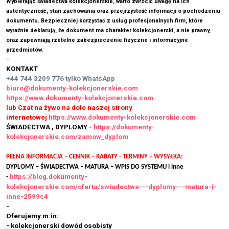
Wybierając świadectwa kolekcjonerskie, warto zwrócić uwagę na ich
autentyczność, stan zachowania oraz przejrzystość informacji o pochodzeniu
dokumentu. Bezpieczniej korzystać z usług profesjonalnych firm, które
wyraźnie deklarują, że dokument ma charakter kolekcjonerski, a nie prawny,
oraz zapewniają rzetelne zabezpieczenie fizyczne i informacyjne
przedmiotów.
-
KONTAKT
+44 744 3209 776
tylko WhatsApp
biuro@dokumenty-kolekcjonerskie.com
https://www.dokumenty-kolekcjonerskie.com
lub Czat na żywo na dole naszej strony
internetowej
https://www.dokumenty-kolekcjonerskie.com
ŚWIADECTWA , DYPLOMY -
https://dokumenty-
kolekcjonerskie.com/zamow_dyplom
PEŁNA INFORMACJA – CENNIK – RABATY - TERMINY – WYSYŁKA:
DYPLOMY – ŚWIADECTWA – MATURA – WPIS DO SYSTEMU i inne
https://blog.dokumenty-
-
kolekcjonerskie.com/oferta/swiadectwa---dyplomy---matura-i-
inne-2599c4
-
Oferujemy m.in:
- kolekcjonerski dowód osobisty