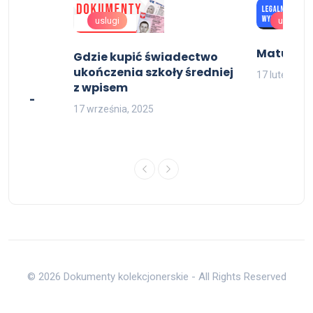
uslugi
uslugi
Matura z
Gdzie kupić świadectwo
 -
ukończenia szkoły średniej
17 lutego, 2
i,
z wpisem
erski -
17 września, 2025
© 2026 Dokumenty kolekcjonerskie - All Rights Reserved