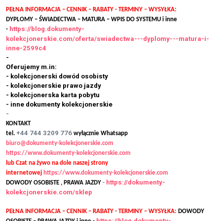
PEŁNA INFORMACJA – CENNIK – RABATY - TERMINY – WYSYŁKA:
DYPLOMY – ŚWIADECTWA – MATURA – WPIS DO SYSTEMU i inne
https://blog.dokumenty-
-
kolekcjonerskie.com/oferta/swiadectwa---dyplomy---matura-i-
inne-2599c4
-
Oferujemy m.in:
- kolekcjonerski dowód osobisty
- kolekcjonerskie prawo jazdy
- kolekcjonerska karta pobytu
- inne dokumenty kolekcjonerskie
-
KONTAKT
+44 744 3209 776
tel.
wyłącznie Whatsapp
biuro@dokumenty-kolekcjonerskie.com
https://www.dokumenty-kolekcjonerskie.com
lub Czat na żywo na dole naszej strony
internetowej
https://www.dokumenty-kolekcjonerskie.com
https://dokumenty-
DOWODY OSOBISTE , PRAWA JAZDY
-
kolekcjonerskie.com/sklep
PEŁNA INFORMACJA – CENNIK – RABATY - TERMINY – WYSYŁKA:
DOWODY
https://blog.dokumenty-